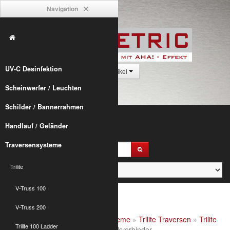
Navigation
UV-C Desinfektion
0 Artikel
Scheinwerfer / Leuchten
Schilder / Bannerrahmen
Handlauf / Geländer
Traversensysteme
Trilite
V-Truss 100
V-Truss 200
Alumetric
»
shop
»
Traversensysteme
»
Trilite Traversen
»
Trilite
Trilite 100 Ladder
200 Quad
» Trilite 200 4-Punkt Eckverbinder