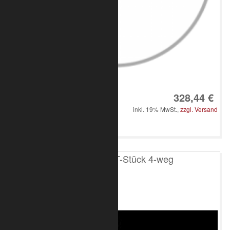
Art.-Nr.: 8020-33-2150
328,44 €
inkl. 19% MwSt.,
zzgl. Versand
in den Warenkorb
T200 4-Punkt T-Stück 4-weg