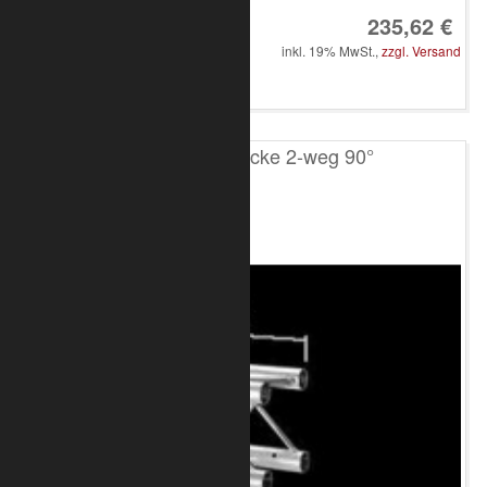
235,62 €
inkl. 19% MwSt.,
zzgl. Versand
in den Warenkorb
T200 4-Punkt Ecke 2-weg 90°