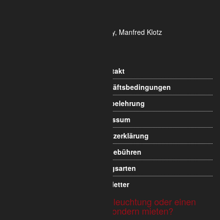
E-Mail: info@alumetric.de
HRB 80150 Amtsgericht Köln
Ust-ID-Nr.: DE 815 481 486
Geschäftsführung Yekta Geray, Manfred Klotz
Informationen
Kontakt
Allgemeine Geschäftsbedingungen
Widerrufsbelehrung
Impressum
Datenschutzerklärung
Versandgebühren
Zahlungsarten
Newsletter
Sie möchten Traversen, Beleuchtung oder einen
Messestand nicht kaufen sondern mieten?