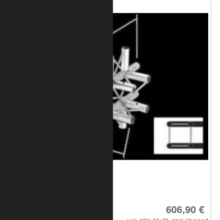
Art.-Nr.: 8020-33-2500
606,90 €