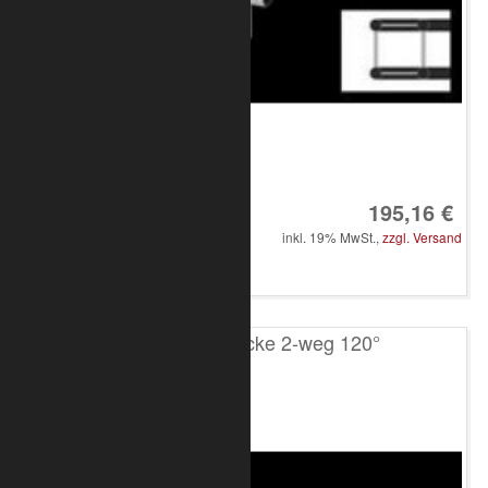
Art.-Nr.: 8020-33-1700
195,16 €
inkl. 19% MwSt.,
zzgl. Versand
in den Warenkorb
T200 4-Punkt Ecke 2-weg 120°