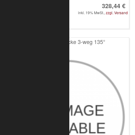
328,44 €
inkl. 19% MwSt.,
zzgl. Versand
in den Warenkorb
T200 4-Punkt Ecke 3-weg 135°