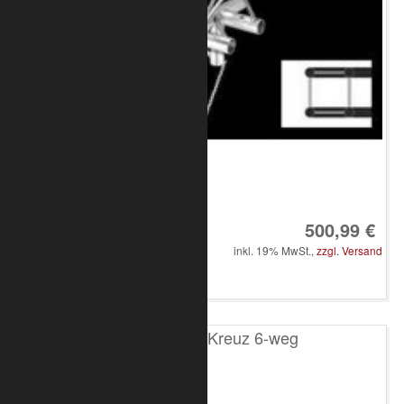
Art.-Nr.: 8020-33-2400
500,99 €
inkl. 19% MwSt.,
zzgl. Versand
in den Warenkorb
T200 4-Punkt Kreuz 6-weg