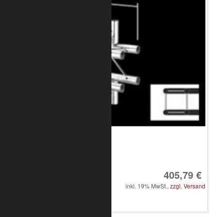
Art.-Nr.: 8020-33-2200
405,79 €
inkl. 19% MwSt.,
zzgl. Versand
in den Warenkorb