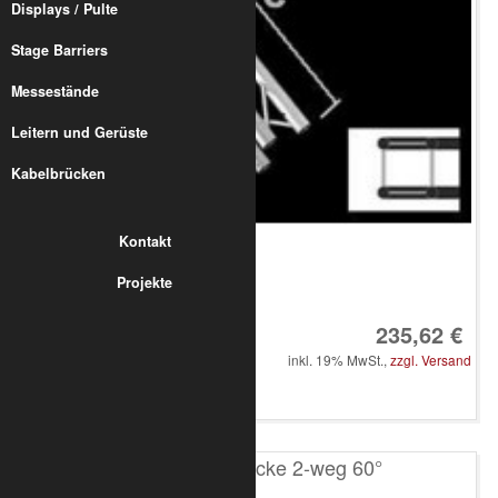
Displays / Pulte
Stage Barriers
Messestände
Leitern und Gerüste
Kabelbrücken
Kontakt
Projekte
Art.-Nr.: 8020-33-1500
235,62 €
inkl. 19% MwSt.,
zzgl. Versand
in den Warenkorb
T200 4-Punkt Ecke 2-weg 60°