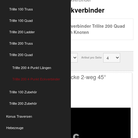
Trilite 200 4-Punkt Eckverbinder
Trilite 100 Truss
Trilite 100 Quad
4 Punkt Traversen Eckverbinder Trilite 200 Quad
Optikinetics Aluminium System Knoten
Trilite 200 Ladder
Trilite 200 Truss
Trilite 200 Quad
Sortierung
Artikel pro Seite
Ok
Trilite 200 4-Punkt Längen
T200 4-Punkt Ecke 2-weg 45°
Trilite 200 4-Punkt Eckverbinder
Trilite 100 Zubehör
Trilite 200 Zubehör
Konus Traversen
Hebezeuge