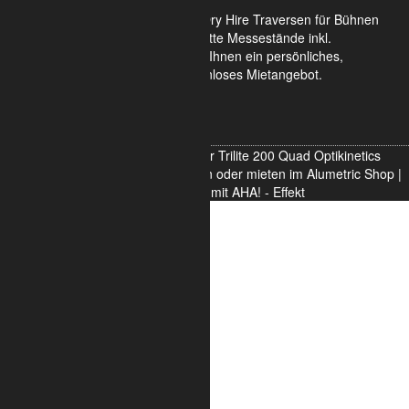
Wir verkaufen und vermieten im Dry Hire Traversen für Bühnen
und Veranstaltungen oder komplette Messestände inkl.
Scheinwerfer. Gerne erstellen wir Ihnen ein persönliches,
unverbindliches und für Sie kostenloses Mietangebot.
Hier unverbindlich informieren
4 Punkt Traversen Eckverbinder Trilite 200 Quad Optikinetics
Aluminium System Knoten - Kaufen oder mieten im Alumetric Shop |
Struktur und Licht mit AHA! - Effekt