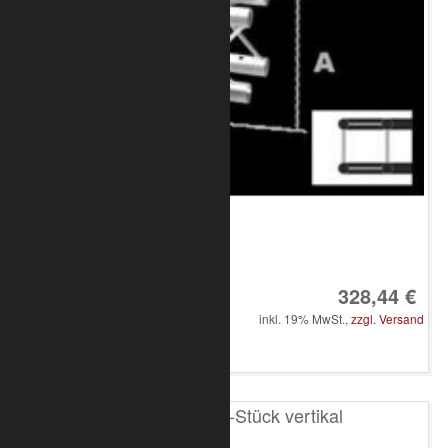
Art.-Nr.: 8020-33-2000
328,44 €
inkl. 19% MwSt.,
zzgl. Versand
in den Warenkorb
T200 4-Punkt T-Stück vertikal