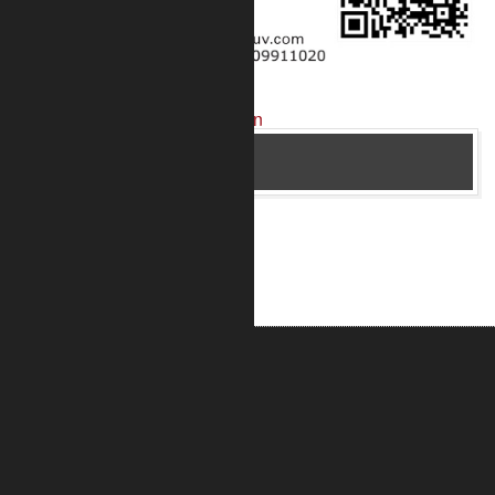
Projekte mit unseren Produkten
Bar im Flughafen Kopenhagen 2
ALUMETRIC GmbH
Widdersdorfer Str. 236 - 240
DE- 50825 Köln
Tel.: 0221 / 995722-0
Fax: 0221 / 995722-2