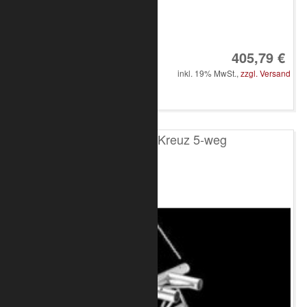
Art.-Nr.: 8020-33-2300
405,79 €
inkl. 19% MwSt.,
zzgl. Versand
in den Warenkorb
T200 4-Punkt Kreuz 5-weg