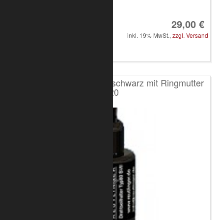
Art.-Nr.: 8050-10-3100
29,00 €
inkl. 19% MwSt.,
zzgl. Versand
in den Warenkorb
Reutlinger Typ 80 SV III schwarz mit Ringmutter
M20