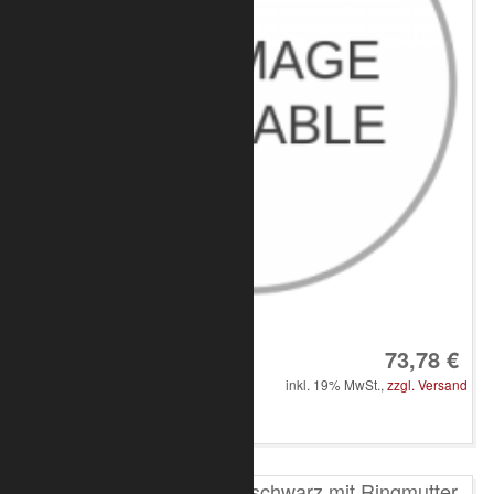
Art.-Nr.: 8050-10-1500
73,78 €
inkl. 19% MwSt.,
zzgl. Versand
in den Warenkorb
Reutlinger Typ 50 SV III schwarz mit Ringmutter