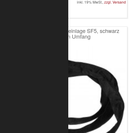
inkl. 19% MwSt.,
zzgl. Versand
in den Warenkorb
Rundschlinge mit Stahleinlage SF5, schwarz
2000kg, 4m Umfang