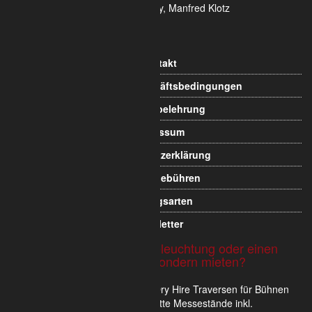
Geschäftsführung Yekta Geray, Manfred Klotz
Informationen
Kontakt
Allgemeine Geschäftsbedingungen
Widerrufsbelehrung
Impressum
Datenschutzerklärung
Versandgebühren
Zahlungsarten
Newsletter
Sie möchten Traversen, Beleuchtung oder einen
Messestand nicht kaufen sondern mieten?
Wir verkaufen und vermieten im Dry Hire Traversen für Bühnen
und Veranstaltungen oder komplette Messestände inkl.