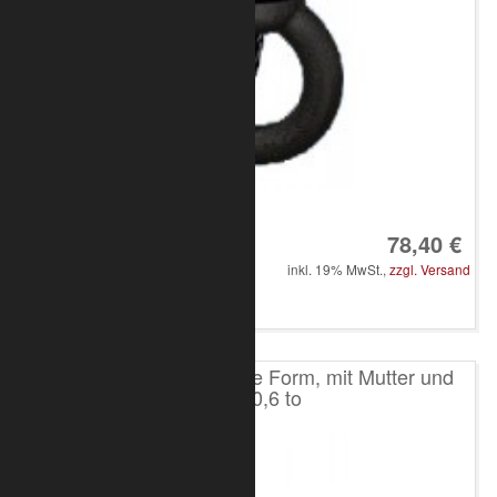
Art.-Nr.: 8050-10-3500
78,40 €
inkl. 19% MwSt.,
zzgl. Versand
in den Warenkorb
Schäkel verzinkt, gerade Form, mit Mutter und
Splint 0,6 to