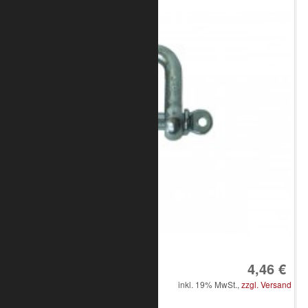
Art.-Nr.: 8050-10-4100
4,46 €
inkl. 19% MwSt.,
zzgl. Versand
in den Warenkorb