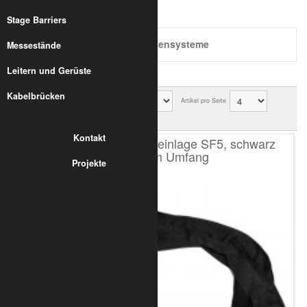
Hebezeuge
Stage Barriers
Hebezeuge für Traversensysteme
Messestände
Leitern und Gerüste
Kabelbrücken
Sortierung
Artikel pro Seite
Ok
Kontakt
Rundschlinge mit Stahleinlage SF5, schwarz
2000kg, 2m Umfang
Projekte