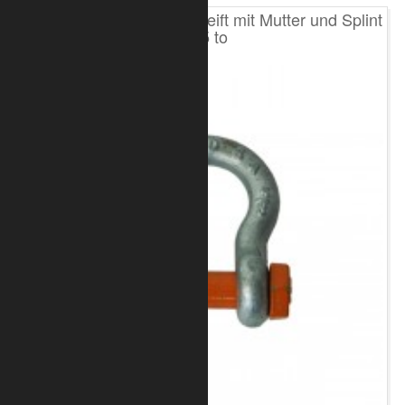
Schäkel hochfest geschweift mit Mutter und Splint
3,25 to