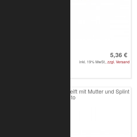
Art.-Nr.: 8050-10-4275
5,36 €
inkl. 19% MwSt.,
zzgl. Versand
in den Warenkorb
Schäkel hochfest geschweift mit Mutter und Splint
2,0 to