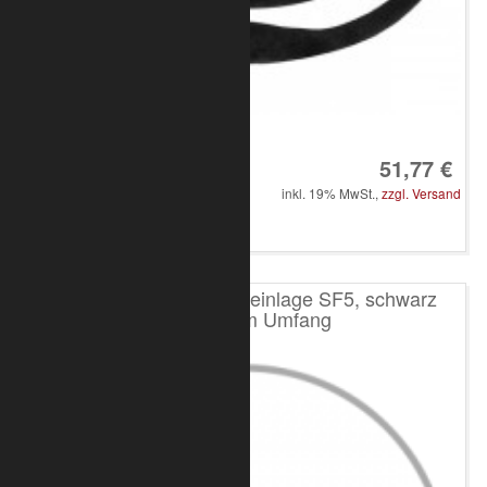
Art.-Nr.: 8050-10-1300
51,77 €
inkl. 19% MwSt.,
zzgl. Versand
in den Warenkorb
Rundschlinge mit Stahleinlage SF5, schwarz
2000kg, 6m Umfang