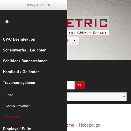
Navigation
UV-C Desinfektion
0 Artikel
Scheinwerfer / Leuchten
Schilder / Bannerrahmen
Handlauf / Geländer
Traversensysteme
Trilite
Konus Traversen
Hebezeuge
Alumetric
»
shop
»
Traversensysteme
» Hebezeuge
Displays / Pulte