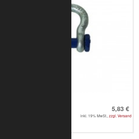
Art.-Nr.: 8050-10-4300
5,83 €
inkl. 19% MwSt.,
zzgl. Versand
in den Warenkorb