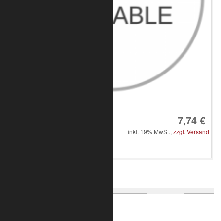
Art.-Nr.: 8050-10-4355
7,74 €
inkl. 19% MwSt.,
zzgl. Versand
in den Warenkorb
Trilite