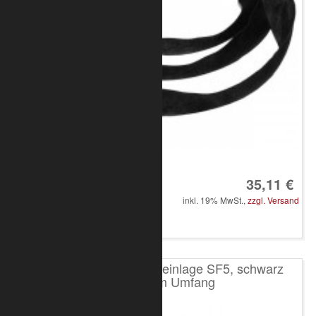
Art.-Nr.: 8050-10-1100
35,11 €
inkl. 19% MwSt.,
zzgl. Versand
in den Warenkorb
Rundschlinge mit Stahleinlage SF5, schwarz
2000kg, 3m Umfang