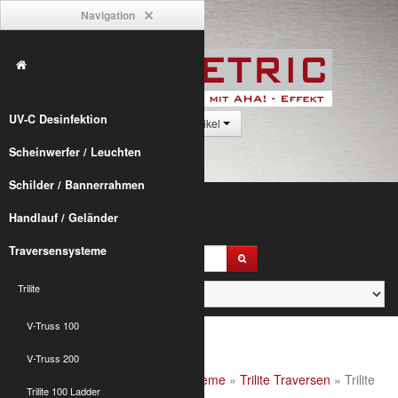
Navigation
UV-C Desinfektion
0 Artikel
Scheinwerfer / Leuchten
Schilder / Bannerrahmen
Handlauf / Geländer
Traversensysteme
Trilite
V-Truss 100
V-Truss 200
Alumetric
»
shop
»
Traversensysteme
»
Trilite Traversen
» Trilite
Trilite 100 Ladder
200 Quad