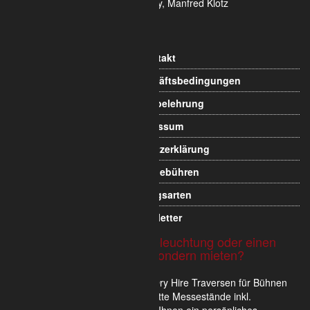
Informationen
Kontakt
Allgemeine Geschäftsbedingungen
Widerrufsbelehrung
Impressum
Datenschutzerklärung
Versandgebühren
Zahlungsarten
Newsletter
Sie möchten Traversen, Beleuchtung oder einen
Messestand nicht kaufen sondern mieten?
Wir verkaufen und vermieten im Dry Hire Traversen für Bühnen
und Veranstaltungen oder komplette Messestände inkl.
Scheinwerfer. Gerne erstellen wir Ihnen ein persönliches,
unverbindliches und für Sie kostenloses Mietangebot.