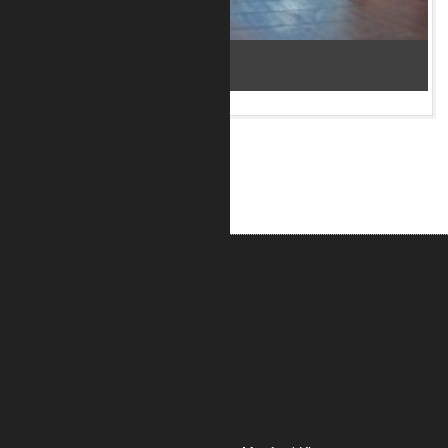
Bar im Flughafen Kopenhagen 2
ALUMETRIC GmbH
Widdersdorfer Str. 236 - 240
DE- 50825 Köln
Tel.: 0221 / 995722-0
Fax: 0221 / 995722-2
E-Mail: info@alumetric.de
HRB 80150 Amtsgericht Köln
Ust-ID-Nr.: DE 815 481 486
Geschäftsführung Yekta Geray, Manfred Klotz