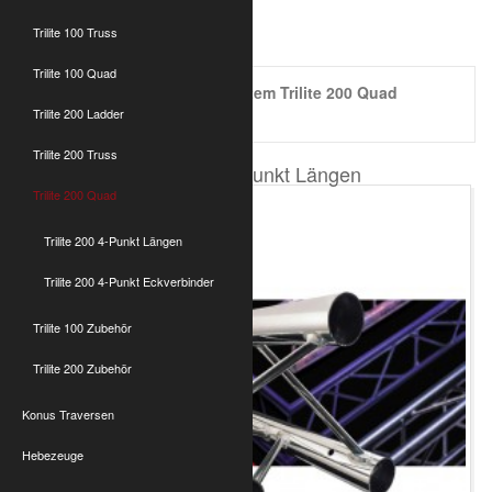
Trilite 200 Quad
Trilite 100 Truss
Trilite 100 Quad
4-Punkt Traversensystem Trilite 200 Quad
Aluminium Optikinetics
Trilite 200 Ladder
Trilite 200 Truss
Trilite 200 4-Punkt Längen
Trilite 200 Quad
Trilite 200 4-Punkt Längen
Trilite 200 4-Punkt Eckverbinder
Trilite 100 Zubehör
Trilite 200 Zubehör
Konus Traversen
Hebezeuge