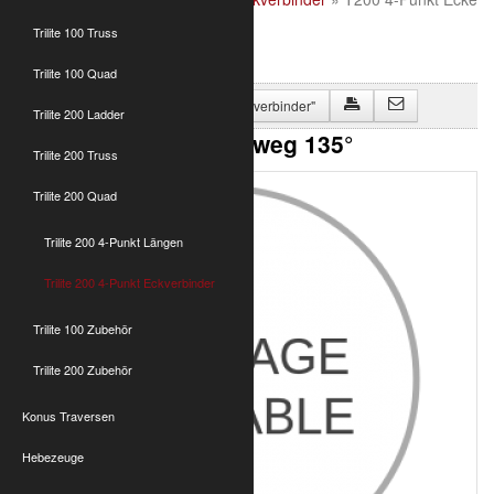
3-weg 135°
Trilite 100 Truss
Trilite 100 Quad
Zurück zu "Trilite 200 4-Punkt Eckverbinder"
Trilite 200 Ladder
T200 4-Punkt Ecke 3-weg 135°
Trilite 200 Truss
Trilite 200 Quad
Trilite 200 4-Punkt Längen
Trilite 200 4-Punkt Eckverbinder
Trilite 100 Zubehör
Trilite 200 Zubehör
Konus Traversen
Hebezeuge