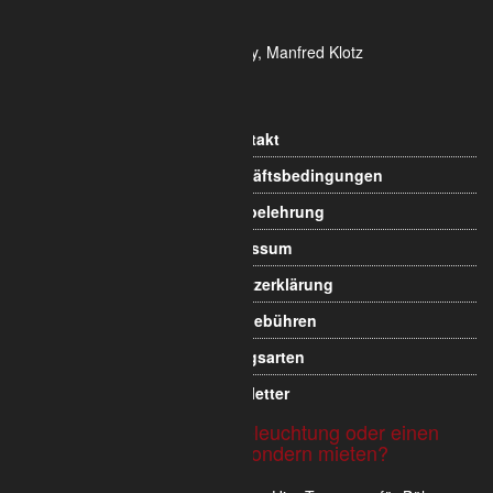
Ust-ID-Nr.: DE 815 481 486
Geschäftsführung Yekta Geray, Manfred Klotz
Informationen
Kontakt
Allgemeine Geschäftsbedingungen
Widerrufsbelehrung
Impressum
Datenschutzerklärung
Versandgebühren
Zahlungsarten
Newsletter
Sie möchten Traversen, Beleuchtung oder einen
Messestand nicht kaufen sondern mieten?
Wir verkaufen und vermieten im Dry Hire Traversen für Bühnen