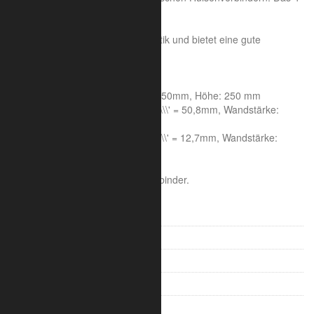
Punkt System,
aus der Serie Trilite 200.
Das System hat eine elegante Optik und bietet eine gute
Tragfähigkeit.
Systemeigenschaften:
Achsmaß: 200mm, Seitenlänge: 250mm, Höhe: 250 mm
Rohrdurchmesser Hauptrohr: 2\\\'\\\' = 50,8mm, Wandstärke:
1,6mm
Rohrdurchmesser Streben: 1/2\\\'\\\' = 12,7mm, Wandstärke:
1,6mm
Aluminiumlegierung : 6005A T6
Die Lieferung erfolgt inklusive Verbinder.
V-Truss 100
V-Truss 200
Trilite 100 Ladder
Trilite 100 Truss
Trilite 100 Quad