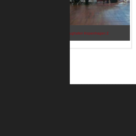
Bar im Flughafen Kopenhagen 2
ALUMETRIC GmbH
Widdersdorfer Str. 236 - 240
DE- 50825 Köln
Tel.: 0221 / 995722-0
Fax: 0221 / 995722-2
E-Mail: info@alumetric.de
HRB 80150 Amtsgericht Köln