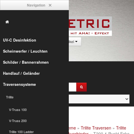
Navigation
UV-C Desinfektion
0 Artikel
Scheinwerfer / Leuchten
Schilder / Bannerrahmen
Handlauf / Geländer
Traversensysteme
Trilite
V-Truss 100
V-Truss 200
Alumetric
»
shop
»
Traversensysteme
»
Trilite Traversen
»
Trilite
Trilite 100 Ladder
200 Quad
»
Trilite 200 4-Punkt Eckverbinder
» T200 4-Punkt Ecke