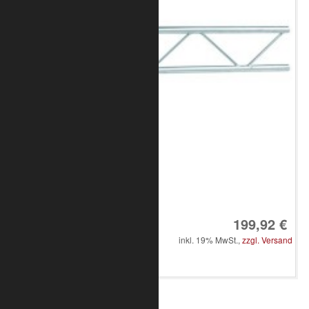
Art.-Nr.: 8010-10-0900
199,92 €
inkl. 19% MwSt.,
zzgl. Versand
in den Warenkorb