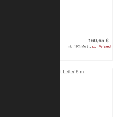
Art.-Nr.: 8010-10-0800
160,65 €
inkl. 19% MwSt.,
zzgl. Versand
in den Warenkorb
T100 2-Punkt Leiter 5 m