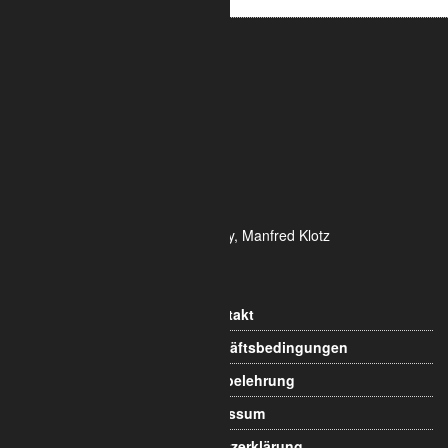
ALUMETRIC GmbH
Widdersdorfer Str. 236 - 240
DE- 50825 Köln
Tel.: 0221 / 995722-0
Fax: 0221 / 995722-2
E-Mail: info@alumetric.de
HRB 80150 Amtsgericht Köln
Ust-ID-Nr.: DE 815 481 486
Geschäftsführung Yekta Geray, Manfred Klotz
Informationen
Kontakt
Allgemeine Geschäftsbedingungen
Widerrufsbelehrung
Impressum
Datenschutzerklärung