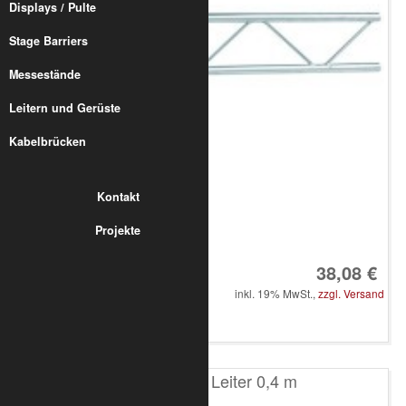
Displays / Pulte
Stage Barriers
Messestände
Leitern und Gerüste
Kabelbrücken
Kontakt
Projekte
Art.-Nr.: 8010-10-0100
38,08 €
inkl. 19% MwSt.,
zzgl. Versand
in den Warenkorb
T100 2-Punkt Leiter 0,4 m