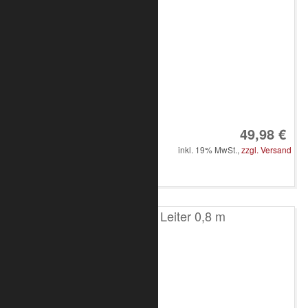
Art.-Nr.: 8010-10-0300
49,98 €
inkl. 19% MwSt.,
zzgl. Versand
in den Warenkorb
T100 2-Punkt Leiter 0,8 m