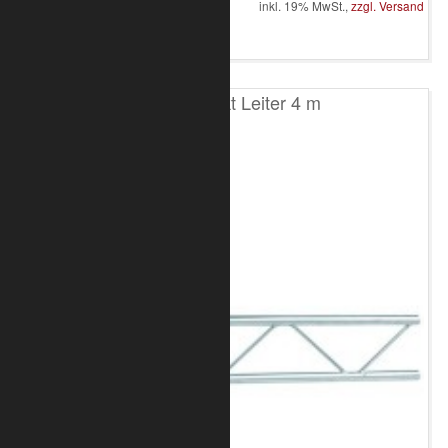
inkl. 19% MwSt.,
zzgl. Versand
in den Warenkorb
T100 2-Punkt Leiter 4 m