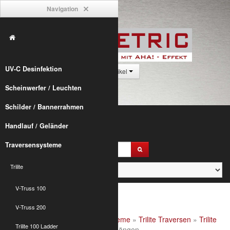
Navigation
UV-C Desinfektion
0 Artikel
Scheinwerfer / Leuchten
Schilder / Bannerrahmen
Handlauf / Geländer
Traversensysteme
Trilite
V-Truss 100
V-Truss 200
Alumetric
»
shop
»
Traversensysteme
»
Trilite Traversen
»
Trilite
Trilite 100 Ladder
100 Ladder
» Trilite 100 2-Punkt Längen