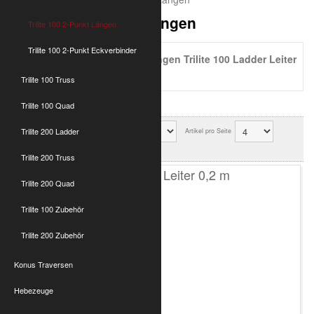
Trilite 100 2-Punkt Längen
Trilite 100 2-Punkt Längen
Trilite 100 2-Punkt Eckverbinder
2 Punkt Traversen-Längen Trilite 100 Ladder Leiter
Aluminium
Trilite 100 Truss
Trilite 100 Quad
Trilite 200 Ladder
Sortierung
Artikel pro Seite
Ok
Trilite 200 Truss
T100 2-Punkt Leiter 0,2 m
Trilite 200 Quad
Trilite 100 Zubehör
Trilite 200 Zubehör
Konus Traversen
Hebezeuge