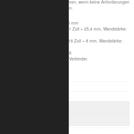
die Traversenoptik in kleinen Räumen, wenn keine Anforderungen
an die Tragfähigkeit gestellt werden.
Systemeigenschaften:
Achsmaß: 150 mm, Höhe: 175 mm
Rohrdurchmesser Hauptrohr: 1 Zoll = 25,4 mm, Wandstärke:
2 mm
Rohrdurchmesser Streben: 5/16 Zoll = 8 mm, Wandstärke:
1,6 mm
Aluminiumlegierung : 6005A T6
Die Lieferung erfolgt inklusive Verbinder.
V-Truss 100
V-Truss 200
Trilite 100 Ladder
Trilite 100 2-Punkt Längen
Trilite 100 2-Punkt Eckverbinder
Trilite 100 Truss