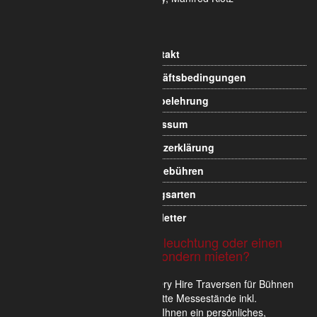
Informationen
Kontakt
Allgemeine Geschäftsbedingungen
Widerrufsbelehrung
Impressum
Datenschutzerklärung
Versandgebühren
Zahlungsarten
Newsletter
Sie möchten Traversen, Beleuchtung oder einen
Messestand nicht kaufen sondern mieten?
Wir verkaufen und vermieten im Dry Hire Traversen für Bühnen
und Veranstaltungen oder komplette Messestände inkl.
Scheinwerfer. Gerne erstellen wir Ihnen ein persönliches,
unverbindliches und für Sie kostenloses Mietangebot.