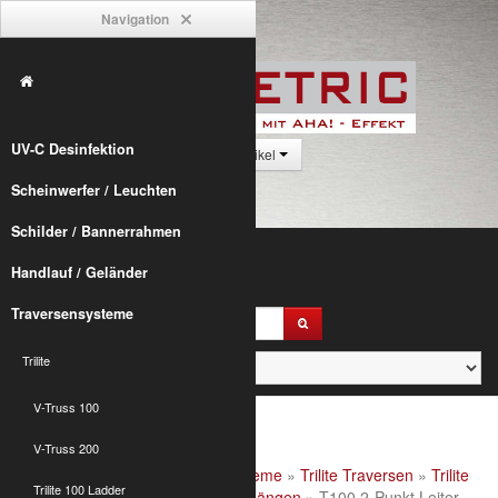
Navigation
UV-C Desinfektion
0 Artikel
Scheinwerfer / Leuchten
Schilder / Bannerrahmen
Handlauf / Geländer
Traversensysteme
Trilite
V-Truss 100
V-Truss 200
Alumetric
»
shop
»
Traversensysteme
»
Trilite Traversen
»
Trilite
Trilite 100 Ladder
100 Ladder
»
Trilite 100 2-Punkt Längen
» T100 2-Punkt Leiter