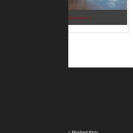
Bar im Flughafen Kopenhagen 2
ALUMETRIC GmbH
Widdersdorfer Str. 236 - 240
DE- 50825 Köln
Tel.: 0221 / 995722-0
Fax: 0221 / 995722-2
E-Mail: info@alumetric.de
HRB 80150 Amtsgericht Köln
Ust-ID-Nr.: DE 815 481 486
Geschäftsführung Yekta Geray, Manfred Klotz