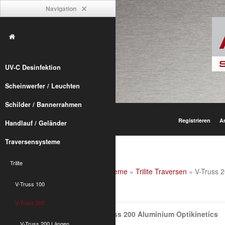
Navigation
UV-C Desinfektion
Scheinwerfer / Leuchten
Schilder / Bannerrahmen
Registrieren
A
Handlauf / Geländer
Traversensysteme
Trilite
Alumetric
»
shop
»
Traversensysteme
»
Trilite Traversen
» V-Truss 
V-Truss 100
V-Truss 200
V-Truss 200
Traversen Trilite V-Truss 200 Aluminium Optikinetics
V-Truss 200 Längen