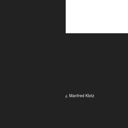
ALUMETRIC GmbH
Widdersdorfer Str. 236 - 240
DE- 50825 Köln
Tel.: 0221 / 995722-0
Fax: 0221 / 995722-2
E-Mail: info@alumetric.de
HRB 80150 Amtsgericht Köln
Ust-ID-Nr.: DE 815 481 486
Geschäftsführung Yekta Geray, Manfred Klotz