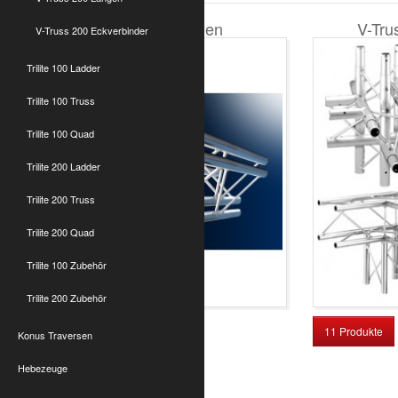
V-Truss 200 Längen
V-Tru
V-Truss 200 Eckverbinder
Trilite 100 Ladder
Trilite 100 Truss
Trilite 100 Quad
Trilite 200 Ladder
Trilite 200 Truss
Trilite 200 Quad
Trilite 100 Zubehör
Trilite 200 Zubehör
9 Produkte
11 Produkte
Konus Traversen
Hebezeuge