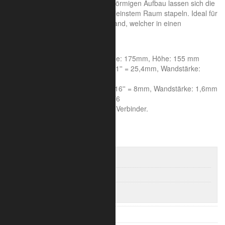
geringen Packmaß. Durch den V-förmigen Aufbau lassen sich die
Traversen für den Transport auf kleinstem Raum stapeln. Ideal für
den kleinen und leichten Messestand, welcher in einen
Kofferraum passt.
Systemeigenschaften:
Achsmaß: 150mm, Seitenlänge: 175mm, Höhe: 155 mm
Rohrdurchmesser Hauptrohr: 1'' = 25,4mm, Wandstärke:
2mm
Rohrdurchmesser Streben: 5/16'' = 8mm, Wandstärke: 1,6mm
Aluminiumlegierung : 6005A T6
Die Lieferung erfolgt inklusive Verbinder.
V-Truss 100
V-Truss 100 Längen
V-Truss 100 Eckverbinder
V-Truss 100 Zubehör
V-Truss 200