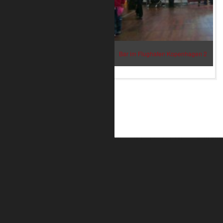
Bar im Flughafen Kopenhagen 2
ALUMETRIC GmbH
Widdersdorfer Str. 236 - 240
DE- 50825 Köln
Tel.: 0221 / 995722-0
Fax: 0221 / 995722-2
E-Mail: info@alumetric.de
HRB 80150 Amtsgericht Köln