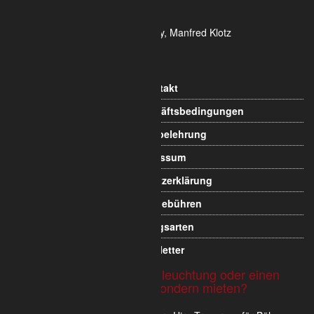
Ust-ID-Nr.: DE 815 481 486
Geschäftsführung Yekta Geray, Manfred Klotz
Informationen
Kontakt
Allgemeine Geschäftsbedingungen
Widerrufsbelehrung
Impressum
Datenschutzerklärung
Versandgebühren
Zahlungsarten
Newsletter
Sie möchten Traversen, Beleuchtung oder einen
Messestand nicht kaufen sondern mieten?
Wir verkaufen und vermieten im Dry Hire Traversen für Bühnen