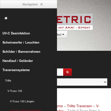
Navigation
UV-C Desinfektion
0 Artikel
Scheinwerfer / Leuchten
Schilder / Bannerrahmen
Handlauf / Geländer
Traversensysteme
Trilite
V-Truss 100
V-Truss 100 Längen
Alumetric
»
shop
»
Traversensysteme
»
Trilite Traversen
»
V-
Truss 100
V-Truss 100 Eckverbinder
»
V-Truss 100 Eckverbinder
» T100 V-Truss Ecke 2-