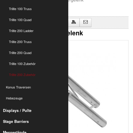
Trilite 100 Truss
Trilite 100 Quad
Zurück zu "Trilite 200 Zubehör"
T200 2-Punkt Leitergelenk
Trilite 200 Ladder
Trilite 200 Truss
Trilite 200 Quad
Trilite 100 Zubehör
Trilite 200 Zubehör
Konus Traversen
Hebezeuge
Displays / Pulte
Stage Barriers
Messestände