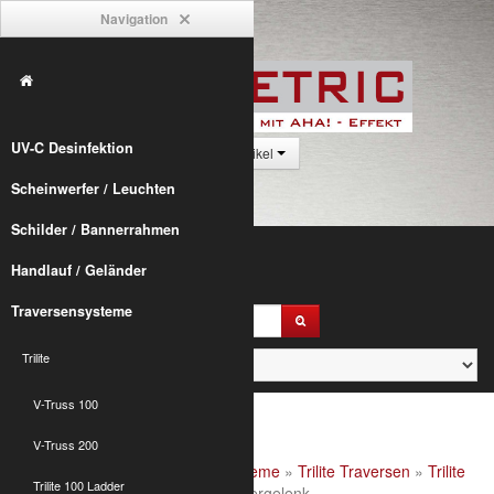
Navigation
UV-C Desinfektion
0 Artikel
Scheinwerfer / Leuchten
Schilder / Bannerrahmen
Handlauf / Geländer
Traversensysteme
Trilite
V-Truss 100
V-Truss 200
Alumetric
»
shop
»
Traversensysteme
»
Trilite Traversen
»
Trilite
Trilite 100 Ladder
200 Zubehör
» T200 2-Punkt Leitergelenk