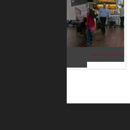
Bar im Flughafen Kopenhagen 2
ALUMETRIC GmbH
Widdersdorfer Str. 236 - 240
DE- 50825 Köln