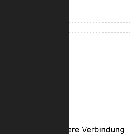
V-Truss 100
V-Truss 200
Trilite 100 Ladder
Trilite 100 Truss
Trilite 100 Quad
Trilite 200 Ladder
Trilite 200 Truss
Trilite 200 Quad
Trilite 100 Zubehör
Trilite 200 Zubehör
Sicherheit