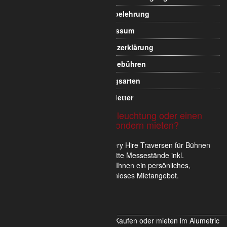
Widerrufsbelehrung
Impressum
Datenschutzerklärung
Versandgebühren
Zahlungsarten
Newsletter
Sie möchten Traversen, Beleuchtung oder einen
Messestand nicht kaufen sondern mieten?
Wir verkaufen und vermieten im Dry Hire Traversen für Bühnen
und Veranstaltungen oder komplette Messestände inkl.
Scheinwerfer. Gerne erstellen wir Ihnen ein persönliches,
unverbindliches und für Sie kostenloses Mietangebot.
Hier unverbindlich informieren
T200 Verbindungshaken 1 kurz - Kaufen oder mieten im Alumetric
Shop | Struktur und Licht mit AHA! - Effekt