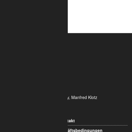
ALUMETRIC GmbH
Widdersdorfer Str. 236 - 240
DE- 50825 Köln
Tel.: 0221 / 995722-0
Fax: 0221 / 995722-2
E-Mail: info@alumetric.de
HRB 80150 Amtsgericht Köln
Ust-ID-Nr.: DE 815 481 486
Geschäftsführung Yekta Geray, Manfred Klotz
Informationen
Kontakt
Allgemeine Geschäftsbedingungen