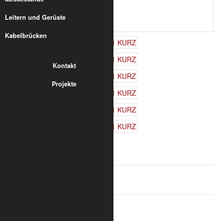
Leitern und Gerüste
Kabelbrücken
Kontakt
Projekte
57,12 €
inkl. 19% MwSt.
zzgl. Versand
Art.-Nr.:
8020-40-2900
in den Warenkorb