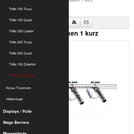
Trilite 100 Truss
Trilite 100 Quad
Zurück zu "Trilite 200 Zubehör"
T200 Verbindungshaken 1 kurz
Trilite 200 Ladder
Trilite 200 Truss
Trilite 200 Quad
Trilite 100 Zubehör
Trilite 200 Zubehör
Konus Traversen
Hebezeuge
Displays / Pulte
Stage Barriers
Messestände