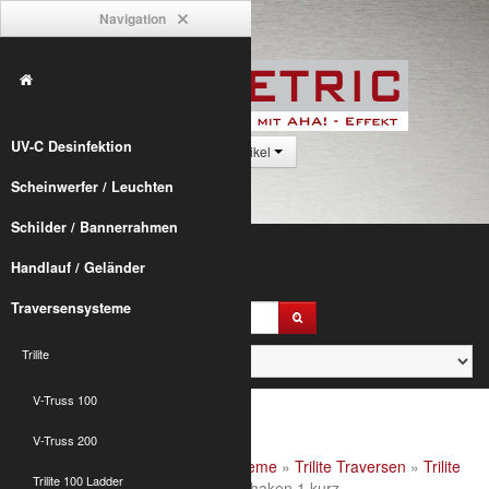
Navigation
UV-C Desinfektion
0 Artikel
Scheinwerfer / Leuchten
Schilder / Bannerrahmen
Handlauf / Geländer
Traversensysteme
Trilite
V-Truss 100
V-Truss 200
Alumetric
»
shop
»
Traversensysteme
»
Trilite Traversen
»
Trilite
Trilite 100 Ladder
200 Zubehör
» T200 Verbindungshaken 1 kurz