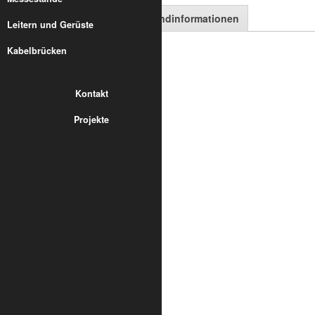
Artikelbeschreibung
Versandinformationen
Leitern und Gerüste
Kabelbrücken
Trilite 200 - 2A CB1
Eckstütze 1,00 m für Trilite 200
Kontakt
Projekte