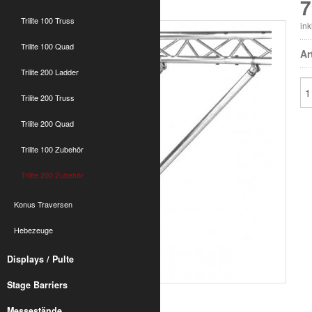
T200 Eckstütze 1 m
7
Trilite 100 Truss
in
Trilite 100 Quad
Ar
Trilite 200 Ladder
Trilite 200 Truss
Trilite 200 Quad
Trilite 100 Zubehör
Trilite 200 Zubehör
Konus Traversen
Hebezeuge
Displays / Pulte
Stage Barriers
Messestände