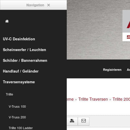
Navigation
UV-C Desinfektion
Scheinwerfer / Leuchten
Schilder / Bannerrahmen
Registrieren
A
Handlauf / Geländer
Traversensysteme
Trilite
Alumetric
»
shop
»
Traversensysteme
»
Trilite Traversen
»
Trilite 2
V-Truss 100
V-Truss 200
Zurück zu "Trilite 200 Zubehör"
Trilite 100 Ladder