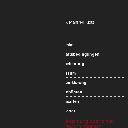
HRB 80150 Amtsgericht Köln
Ust-ID-Nr.: DE 815 481 486
Geschäftsführung Yekta Geray, Manfred Klotz
Informationen
Kontakt
Allgemeine Geschäftsbedingungen
Widerrufsbelehrung
Impressum
Datenschutzerklärung
Versandgebühren
Zahlungsarten
Newsletter
Sie möchten Traversen, Beleuchtung oder einen
Messestand nicht kaufen sondern mieten?