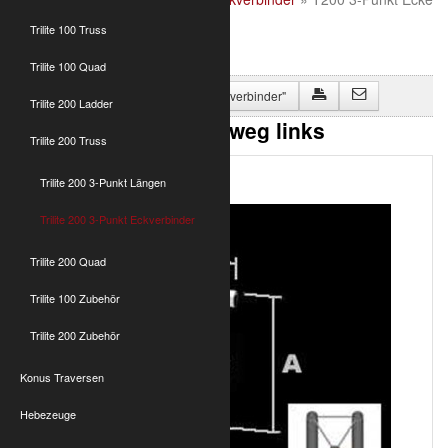
3-weg links
Trilite 100 Truss
Trilite 100 Quad
Zurück zu "Trilite 200 3-Punkt Eckverbinder"
Trilite 200 Ladder
T200 3-Punkt Ecke 3-weg links
Trilite 200 Truss
Trilite 200 3-Punkt Längen
Trilite 200 3-Punkt Eckverbinder
Trilite 200 Quad
Trilite 100 Zubehör
Trilite 200 Zubehör
Konus Traversen
Hebezeuge