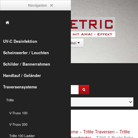
Navigation
UV-C Desinfektion
0 Artikel
Scheinwerfer / Leuchten
Schilder / Bannerrahmen
Handlauf / Geländer
Traversensysteme
Trilite
V-Truss 100
V-Truss 200
Alumetric
»
shop
»
Traversensysteme
»
Trilite Traversen
»
Trilite
Trilite 100 Ladder
200 Truss
»
Trilite 200 3-Punkt Eckverbinder
» T200 3-Punkt Ecke