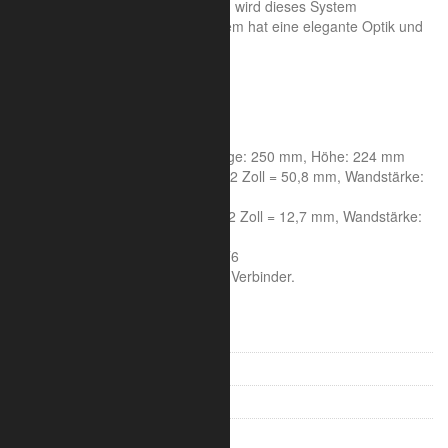
30 Jahren, erste Produktion 1984, wird dieses System
unverändert produziert. Das System hat eine elegante Optik und
bietet eine gute Tragfähigkeit.
Systemeigenschaften:
A = 400 mm
B = 550 mm
C = 800 mm
Achsmaß: 200 mm, Seitenlänge: 250 mm, Höhe: 224 mm
Rohrdurchmesser Hauptrohr: 2 Zoll = 50,8 mm, Wandstärke:
1,6 mm
Rohrdurchmesser Streben: 1/2 Zoll = 12,7 mm, Wandstärke:
1,6 mm
Aluminiumlegierung : 6005A T6
Die Lieferung erfolgt inklusive Verbinder.
V-Truss 100
V-Truss 200
Trilite 100 Ladder
Trilite 100 Truss