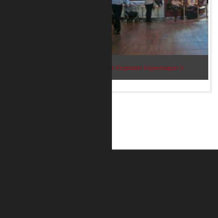
Bar im Flughafen Kopenhagen 2
ALUMETRIC GmbH
Widdersdorfer Str. 236 - 240
DE- 50825 Köln
Tel.: 0221 / 995722-0
Fax: 0221 / 995722-2
E-Mail: info@alumetric.de