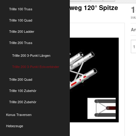
T200 3-Punkt Ecke 2-weg 120° Spitze
1
Trilite 100 Truss
innen
in
Trilite 100 Quad
Ar
Trilite 200 Ladder
Trilite 200 Truss
Trilite 200 3-Punkt Längen
Trilite 200 3-Punkt Eckverbinder
Trilite 200 Quad
Trilite 100 Zubehör
Trilite 200 Zubehör
Konus Traversen
Hebezeuge