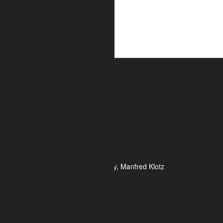
ALUMETRIC GmbH
Widdersdorfer Str. 236 - 240
DE- 50825 Köln
Tel.: 0221 / 995722-0
Fax: 0221 / 995722-2
E-Mail: info@alumetric.de
HRB 80150 Amtsgericht Köln
Ust-ID-Nr.: DE 815 481 486
Geschäftsführung Yekta Geray, Manfred Klotz