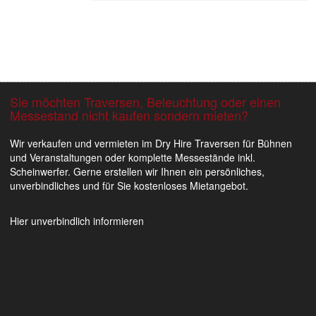
Sie möchten Traversen, Beleuchtung oder einen
Messestand nicht kaufen sondern mieten?
ekt 1 Bild
kt 1 Bild
Bar im Flughafen Kopenhagen 2
Wir verkaufen und vermieten im Dry Hire Traversen für Bühnen
und Veranstaltungen oder komplette Messestände inkl.
Scheinwerfer. Gerne erstellen wir Ihnen ein persönliches,
unverbindliches und für Sie kostenloses Mietangebot.
Hier unverbindlich informieren