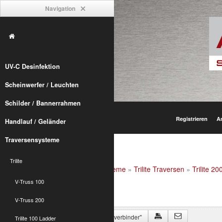
Navigation
UV-C Desinfektion
Scheinwerfer / Leuchten
Schilder / Bannerrahmen
Registrieren
A
Handlauf / Geländer
Traversensysteme
Trilite
Alumetric
»
shop
»
Traversensysteme
»
Trilite Traversen
»
Trilite 20
innen
V-Truss 100
V-Truss 200
Zurück zu "Trilite 200 3-Punkt Eckverbinder"
Trilite 100 Ladder