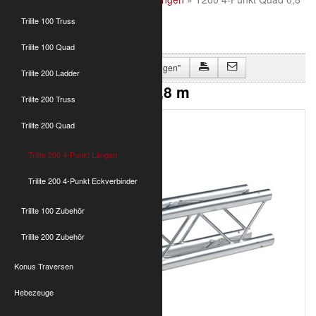
m
Trilite 100 Truss
Trilite 100 Quad
Zurück zu "Trilite 200 4-Punkt Längen"
Trilite 200 Ladder
T200 4-Punkt Quad 0,8 m
Trilite 200 Truss
Trilite 200 Quad
Trilite 200 4-Punkt Längen
Trilite 200 4-Punkt Eckverbinder
Trilite 100 Zubehör
Trilite 200 Zubehör
Konus Traversen
Hebezeuge