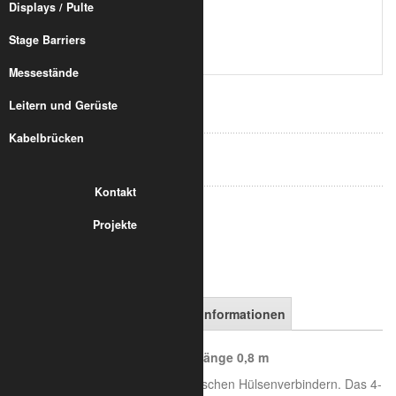
Displays / Pulte
Stage Barriers
Messestände
184,45 €
Leitern und Gerüste
inkl. 19% MwSt.
zzgl. Versand
Kabelbrücken
Art.-Nr.:
8020-30-0500
Kontakt
in den Warenkorb
Projekte
Artikelbeschreibung
Versandinformationen
Trilite 200 Quadlite - 2 QD 800 Länge 0,8 m
Trilite 200 Quadlite, mit den klassischen Hülsenverbindern. Das 4-