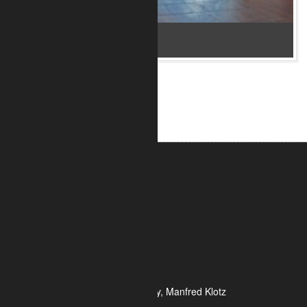
Bar im Flughafen Kopenhagen 2
ALUMETRIC GmbH
Widdersdorfer Str. 236 - 240
DE- 50825 Köln
Tel.: 0221 / 995722-0
Fax: 0221 / 995722-2
E-Mail: info@alumetric.de
HRB 80150 Amtsgericht Köln
Ust-ID-Nr.: DE 815 481 486
Geschäftsführung Yekta Geray, Manfred Klotz