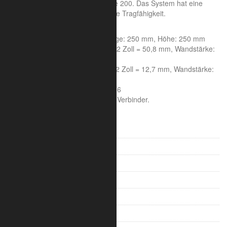
Punkt System, aus der Serie Trilite 200. Das System hat eine
elegante Optik und bietet eine gute Tragfähigkeit.
Systemeigenschaften:
Achsmaß: 200 mm, Seitenlänge: 250 mm, Höhe: 250 mm
Rohrdurchmesser Hauptrohr: 2 Zoll = 50,8 mm, Wandstärke:
1,6 mm
Rohrdurchmesser Streben: 1/2 Zoll = 12,7 mm, Wandstärke:
1,6 mm
Aluminiumlegierung : 6005A T6
Die Lieferung erfolgt inklusive Verbinder.
V-Truss 100
V-Truss 200
Trilite 100 Ladder
Trilite 100 Truss
Trilite 100 Quad
Trilite 200 Ladder