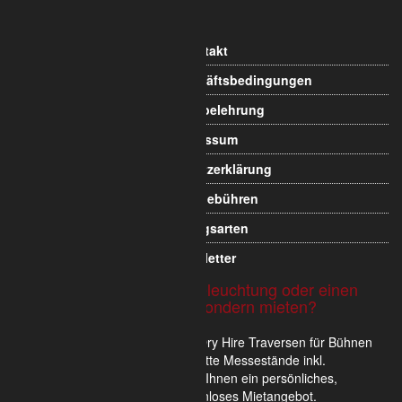
Informationen
Kontakt
Allgemeine Geschäftsbedingungen
Widerrufsbelehrung
Impressum
Datenschutzerklärung
Versandgebühren
Zahlungsarten
Newsletter
Sie möchten Traversen, Beleuchtung oder einen
Messestand nicht kaufen sondern mieten?
Wir verkaufen und vermieten im Dry Hire Traversen für Bühnen
und Veranstaltungen oder komplette Messestände inkl.
Scheinwerfer. Gerne erstellen wir Ihnen ein persönliches,
unverbindliches und für Sie kostenloses Mietangebot.