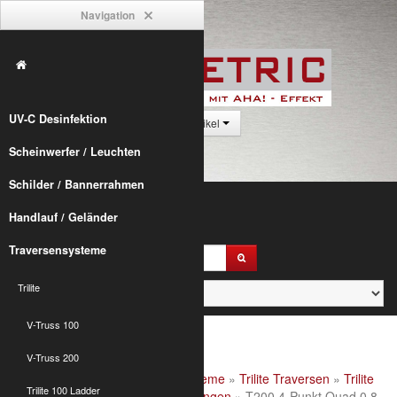
Navigation
UV-C Desinfektion
0 Artikel
Scheinwerfer / Leuchten
Schilder / Bannerrahmen
Handlauf / Geländer
Traversensysteme
Trilite
V-Truss 100
V-Truss 200
Alumetric
»
shop
»
Traversensysteme
»
Trilite Traversen
»
Trilite
Trilite 100 Ladder
200 Quad
»
Trilite 200 4-Punkt Längen
» T200 4-Punkt Quad 0,8