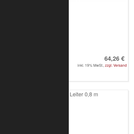
Art.-Nr.: 8020-10-0300
64,26 €
inkl. 19% MwSt.,
zzgl. Versand
in den Warenkorb
T200 2-Punkt Leiter 0,8 m