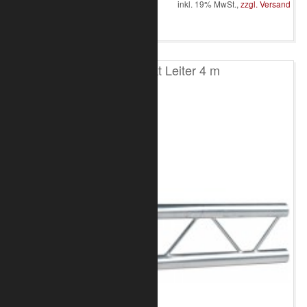
inkl. 19% MwSt.,
zzgl. Versand
in den Warenkorb
T200 2-Punkt Leiter 4 m