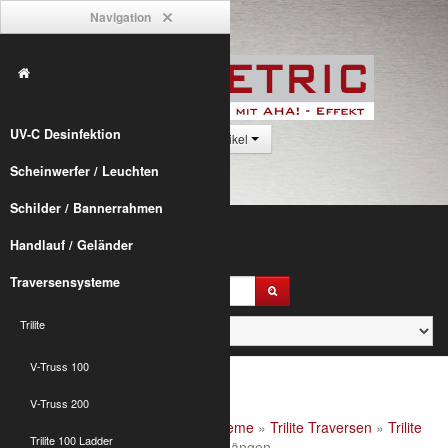
Navigation
UV-C Desinfektion
0 Artikel
Scheinwerfer / Leuchten
Schilder / Bannerrahmen
Handlauf / Geländer
Traversensysteme
Trilite
V-Truss 100
V-Truss 200
Alumetric
»
shop
»
Traversensysteme
»
Trilite Traversen
»
Trilite
Trilite 100 Ladder
200 Ladder
» Trilite 200 2-Punkt Längen