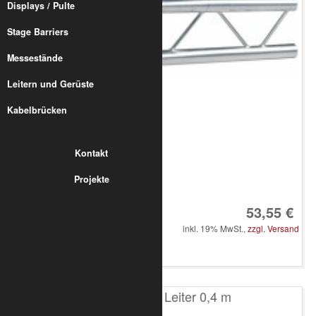
Displays / Pulte
Stage Barriers
Messestände
Leitern und Gerüste
Kabelbrücken
Kontakt
Projekte
Art.-Nr.: 8020-10-0100
53,55 €
inkl. 19% MwSt.,
zzgl. Versand
in den Warenkorb
T200 2-Punkt Leiter 0,4 m