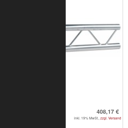
Art.-Nr.: 8020-10-1200
408,17 €
inkl. 19% MwSt.,
zzgl. Versand
in den Warenkorb