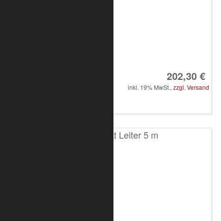
Art.-Nr.: 8020-10-0800
202,30 €
inkl. 19% MwSt.,
zzgl. Versand
in den Warenkorb
T200 2-Punkt Leiter 5 m