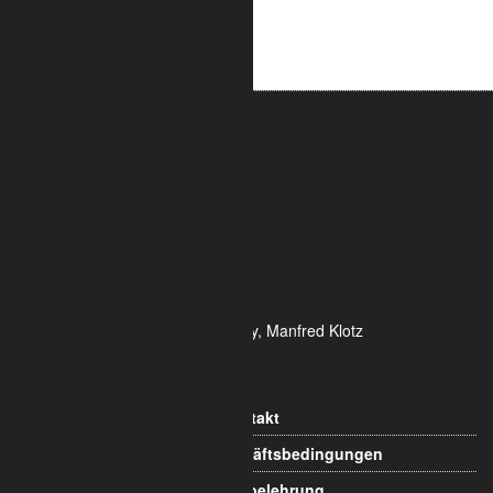
ALUMETRIC GmbH
Widdersdorfer Str. 236 - 240
DE- 50825 Köln
Tel.: 0221 / 995722-0
Fax: 0221 / 995722-2
E-Mail: info@alumetric.de
HRB 80150 Amtsgericht Köln
Ust-ID-Nr.: DE 815 481 486
Geschäftsführung Yekta Geray, Manfred Klotz
Informationen
Kontakt
Allgemeine Geschäftsbedingungen
Widerrufsbelehrung