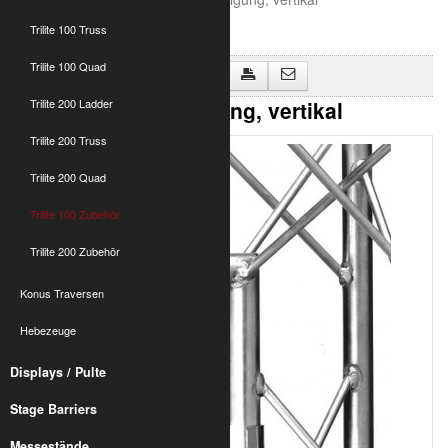
Trilite 100 Truss
Trilite 100 Quad
Zurück zu "Trilite 100 Zubehör"
T100 Panel Befestigung, vertikal
Trilite 200 Ladder
Trilite 200 Truss
Trilite 200 Quad
Trilite 100 Zubehör
Trilite 200 Zubehör
Konus Traversen
Hebezeuge
Displays / Pulte
Stage Barriers
Messestände