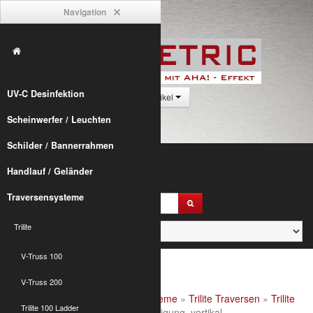
Navigation
UV-C Desinfektion
0 Artikel
Scheinwerfer / Leuchten
Schilder / Bannerrahmen
Handlauf / Geländer
Traversensysteme
Trilite
V-Truss 100
V-Truss 200
Alumetric
»
shop
»
Traversensysteme
»
Trilite Traversen
»
Trilite
Trilite 100 Ladder
100 Zubehör
» T100 Panel Befestigung, vertikal