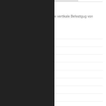
Trilite 100 - 1A CL1
Trilite 100 Panel Halbschelle für die vertikale Befestigug von
Paneelen.
V-Truss 100
V-Truss 200
Trilite 100 Ladder
Trilite 100 Truss
Trilite 100 Quad
Trilite 200 Ladder
Trilite 200 Truss
Trilite 200 Quad
Trilite 100 Zubehör
Trilite 200 Zubehör