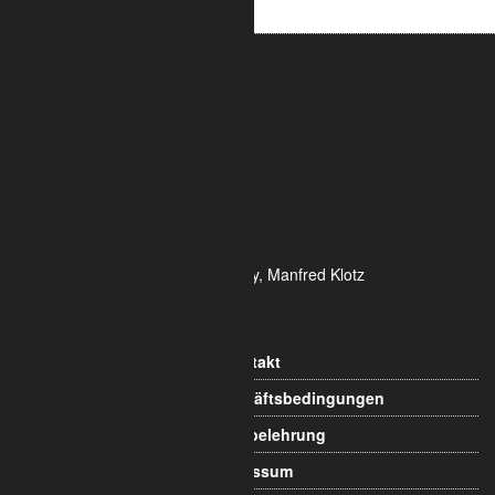
ALUMETRIC GmbH
Widdersdorfer Str. 236 - 240
DE- 50825 Köln
Tel.: 0221 / 995722-0
Fax: 0221 / 995722-2
E-Mail: info@alumetric.de
HRB 80150 Amtsgericht Köln
Ust-ID-Nr.: DE 815 481 486
Geschäftsführung Yekta Geray, Manfred Klotz
Informationen
Kontakt
Allgemeine Geschäftsbedingungen
Widerrufsbelehrung
Impressum