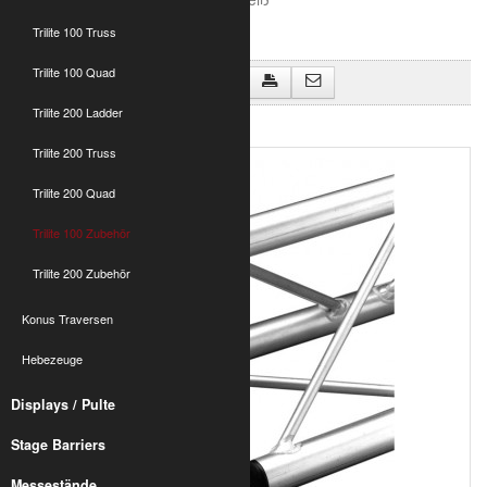
Trilite 100 Truss
Trilite 100 Quad
Zurück zu "Trilite 100 Zubehör"
T100 Endkappe weiß
Trilite 200 Ladder
Trilite 200 Truss
Trilite 200 Quad
Trilite 100 Zubehör
Trilite 200 Zubehör
Konus Traversen
Hebezeuge
Displays / Pulte
Stage Barriers
Messestände