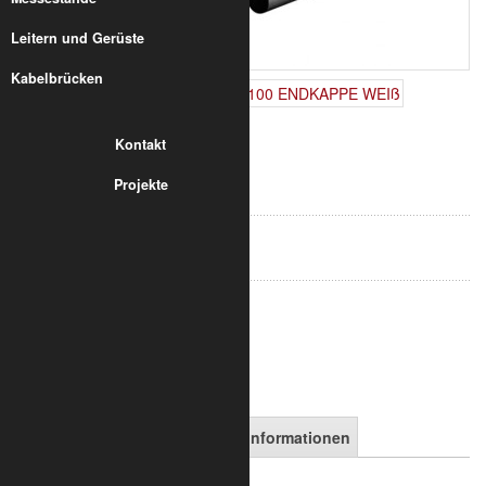
Leitern und Gerüste
Kabelbrücken
Kontakt
1,19 €
Projekte
inkl. 19% MwSt.
zzgl. Versand
Art.-Nr.:
8010-40-1100
in den Warenkorb
Artikelbeschreibung
Versandinformationen