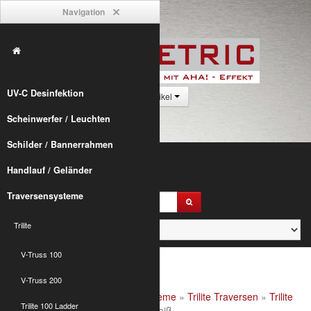
Navigation
UV-C Desinfektion
0 Artikel
Scheinwerfer / Leuchten
Schilder / Bannerrahmen
Handlauf / Geländer
Traversensysteme
Trilite
V-Truss 100
V-Truss 200
Alumetric
»
shop
»
Traversensysteme
»
Trilite Traversen
»
Trilite
Trilite 100 Ladder
100 Zubehör
» T100 Endkappe weiß