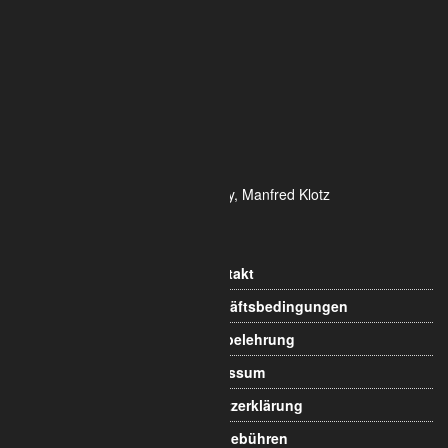
ALUMETRIC GmbH
Widdersdorfer Str. 236 - 240
DE- 50825 Köln
Tel.: 0221 / 995722-0
Fax: 0221 / 995722-2
E-Mail: info@alumetric.de
HRB 80150 Amtsgericht Köln
Ust-ID-Nr.: DE 815 481 486
Geschäftsführung Yekta Geray, Manfred Klotz
Informationen
Kontakt
Allgemeine Geschäftsbedingungen
Widerrufsbelehrung
Impressum
Datenschutzerklärung
Versandgebühren