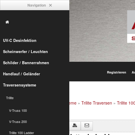
Navigation
UV-C Desinfektion
Scheinwerfer / Leuchten
Schilder / Bannerrahmen
Registrieren
A
Handlauf / Geländer
Traversensysteme
Trilite
Alumetric
»
shop
»
Traversensysteme
»
Trilite Traversen
»
Trilite 1
V-Truss 100
V-Truss 200
Zurück zu "Trilite 100 Zubehör"
Trilite 100 Ladder