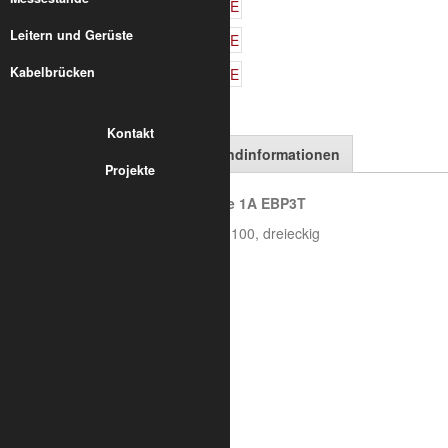
Leitern und Gerüste
Kabelbrücken
Kontakt
Artikelbeschreibung
Versandinformationen
Projekte
Trilite 100 - 3-Punkt Bodenplatte 1A EBP3T
Verlängerte Bodenplatte für Trilite 100, dreieckig