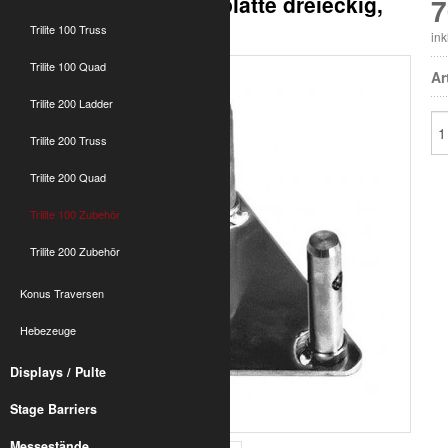
T100 3-Punkt Bodenplatte dreieckig,
7
verlängert
Trilite 100 Truss
in
Trilite 100 Quad
Ar
Trilite 200 Ladder
Trilite 200 Truss
Trilite 200 Quad
Trilite 100 Zubehör
Trilite 200 Zubehör
Konus Traversen
Hebezeuge
Displays / Pulte
Stage Barriers
Messestände