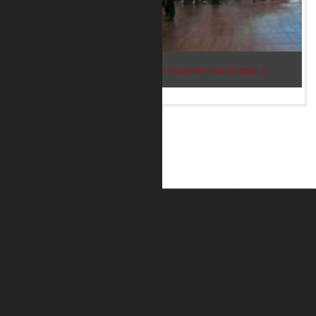
Bar im Flughafen Kopenhagen 2
ALUMETRIC GmbH
Widdersdorfer Str. 236 - 240
DE- 50825 Köln
Tel.: 0221 / 995722-0
Fax: 0221 / 995722-2
E-Mail: info@alumetric.de
HRB 80150 Amtsgericht Köln
Ust-ID-Nr.: DE 815 481 486