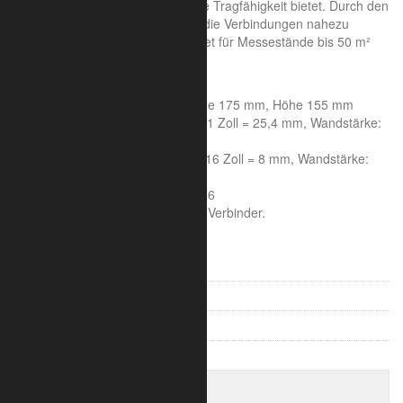
geringen Abmessungen eine hohe Tragfähigkeit bietet. Durch den
speziellen Spreiz- Verbinder sind die Verbindungen nahezu
unsichtbar. Besonders gut geeignet für Messestände bis 50 m²
und einer Höhe bis 3,00 m.
Systemeigenschaften:
Achsmaß 150 mm, Seitenlänge 175 mm, Höhe 155 mm
Rohrdurchmesser Hauptrohr: 1 Zoll = 25,4 mm, Wandstärke:
2 mm
Rohrdurchmesser Streben: 5/16 Zoll = 8 mm, Wandstärke:
1,6 mm
Aluminiumlegierung : 6005A T6
Die Lieferung erfolgt inklusive Verbinder.
V-Truss 100
V-Truss 200
Trilite 100 Ladder
Trilite 100 Truss
Trlite 100 3-Punkt Längen