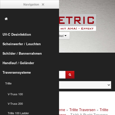
Navigation
UV-C Desinfektion
0 Artikel
Scheinwerfer / Leuchten
Schilder / Bannerrahmen
Handlauf / Geländer
Traversensysteme
Trilite
V-Truss 100
V-Truss 200
Alumetric
»
shop
»
Traversensysteme
»
Trilite Traversen
»
Trilite
Trilite 100 Ladder
100 Truss
»
Trlite 100 3-Punkt Längen
» T100 3-Punkt Traverse