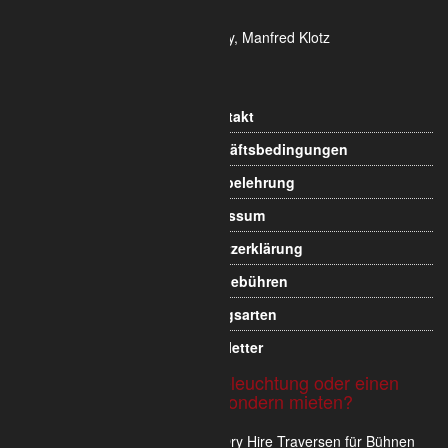
Geschäftsführung Yekta Geray, Manfred Klotz
Informationen
Kontakt
Allgemeine Geschäftsbedingungen
Widerrufsbelehrung
Impressum
Datenschutzerklärung
Versandgebühren
Zahlungsarten
Newsletter
Sie möchten Traversen, Beleuchtung oder einen
Messestand nicht kaufen sondern mieten?
Wir verkaufen und vermieten im Dry Hire Traversen für Bühnen
und Veranstaltungen oder komplette Messestände inkl.