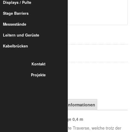
Displays / Pulte
Stage Barriers
Messestände
84,49 €
Leitern und Gerüste
inkl. 19% MwSt.
zzgl. Versand
Kabelbrücken
Art.-Nr.:
8010-20-0200
Kontakt
in den Warenkorb
Projekte
Artikelbeschreibung
Versandinformationen
Trilite 100 Truss - 1 TR 400 Länge 0,4 m
Trilite 100 Truss, die kleine elegante Traverse, welche trotz der