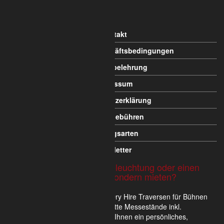
Kontakt
Allgemeine Geschäftsbedingungen
Widerrufsbelehrung
Impressum
Datenschutzerklärung
Versandgebühren
Zahlungsarten
Newsletter
Sie möchten Traversen, Beleuchtung oder einen
Messestand nicht kaufen sondern mieten?
Wir verkaufen und vermieten im Dry Hire Traversen für Bühnen
und Veranstaltungen oder komplette Messestände inkl.
Scheinwerfer. Gerne erstellen wir Ihnen ein persönliches,
unverbindliches und für Sie kostenloses Mietangebot.