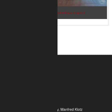
Bar im Flughafen Kopenhagen 2
ALUMETRIC GmbH
Widdersdorfer Str. 236 - 240
DE- 50825 Köln
Tel.: 0221 / 995722-0
Fax: 0221 / 995722-2
E-Mail: info@alumetric.de
HRB 80150 Amtsgericht Köln
Ust-ID-Nr.: DE 815 481 486
Geschäftsführung Yekta Geray, Manfred Klotz
Informationen