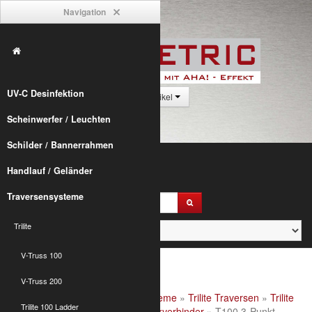
Navigation
UV-C Desinfektion
0 Artikel
Scheinwerfer / Leuchten
Schilder / Bannerrahmen
Handlauf / Geländer
Traversensysteme
Trilite
V-Truss 100
V-Truss 200
Alumetric
»
shop
»
Traversensysteme
»
Trilite Traversen
»
Trilite
Trilite 100 Ladder
100 Truss
»
Trlite 100 3-Punkt Eckverbinder
» T100 3-Punkt