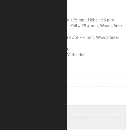
A = 400 mm
B = 625 mm
C = 600 mm
Achsmaß 150 mm, Seitenlänge 175 mm, Höhe 155 mm
Rohrdurchmesser Hauptrohr: 1 Zoll = 25,4 mm, Wandstärke:
2 mm
Rohrdurchmesser Streben: 5/16 Zoll = 8 mm, Wandstärke:
1,6 mm
Aluminiumlegierung : 6005A T6
Die Lieferung erfolgt inklusive Verbinder.
V-Truss 100
V-Truss 200
Trilite 100 Ladder
Trilite 100 Truss
Trlite 100 3-Punkt Längen
Trlite 100 3-Punkt Eckverbinder