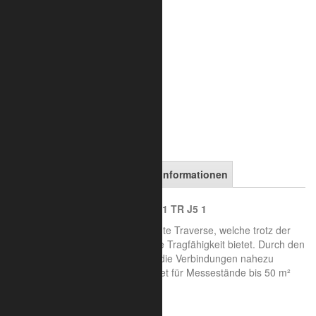
inkl. 19% MwSt.
zzgl. Versand
Art.-Nr.:
8010-23-3800
in den Warenkorb
Artikelbeschreibung
Versandinformationen
Trilite 100 Truss - Eckverbinder 1 TR J5 1
Trilite 100 Truss, die kleine elegante Traverse, welche trotz der
geringen Abmessungen eine hohe Tragfähigkeit bietet. Durch den
speziellen Spreiz- Verbinder sind die Verbindungen nahezu
unsichtbar. Besonders gut geeignet für Messestände bis 50 m²
und einer Höhe bis 3,00 m.
Systemeigenschaften: