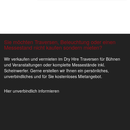
Sie möchten Traversen, Beleuchtung oder einen
Messestand nicht kaufen sondern mieten?
Flughafen Projekt 1 Bild
Flughafen Projekt 1 Bild
Bar im Flughafen Kopen
Wir verkaufen und vermieten im Dry Hire Traversen für Bühnen
und Veranstaltungen oder komplette Messestände inkl.
Scheinwerfer. Gerne erstellen wir Ihnen ein persönliches,
unverbindliches und für Sie kostenloses Mietangebot.
Hier unverbindlich informieren