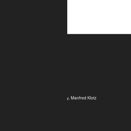
ALUMETRIC GmbH
Widdersdorfer Str. 236 - 240
DE- 50825 Köln
Tel.: 0221 / 995722-0
Fax: 0221 / 995722-2
E-Mail: info@alumetric.de
HRB 80150 Amtsgericht Köln
Ust-ID-Nr.: DE 815 481 486
Geschäftsführung Yekta Geray, Manfred Klotz