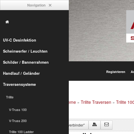
Navigation
UV-C Desinfektion
Scheinwerfer / Leuchten
Schilder / Bannerrahmen
Registrieren
A
Handlauf / Geländer
Traversensysteme
Trilite
Alumetric
»
shop
»
Traversensysteme
»
Trilite Traversen
»
Trilite 10
V-Truss 100
V-Truss 200
Zurück zu "Trlite 100 3-Punkt Eckverbinder"
Trilite 100 Ladder