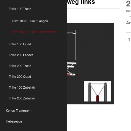
T100 3-Punkt Ecke 4-weg links
2
Trilite 100 Truss
in
Trlite 100 3-Punkt Längen
Ar
Trlite 100 3-Punkt Eckverbinder
Trilite 100 Quad
Trilite 200 Ladder
Trilite 200 Truss
Trilite 200 Quad
Trilite 100 Zubehör
Trilite 200 Zubehör
Konus Traversen
Hebezeuge