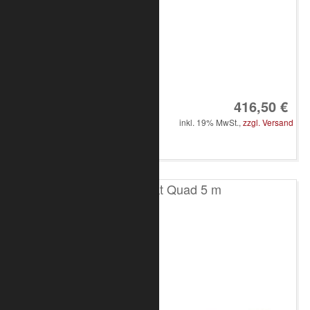
Art.-Nr.: 8010-30-0800
416,50 €
inkl. 19% MwSt.,
zzgl. Versand
in den Warenkorb
T100 4-Punkt Quad 5 m