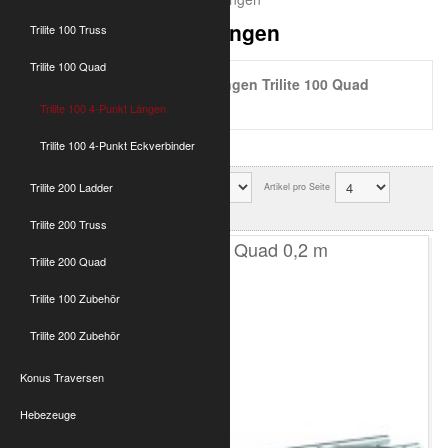
Trilite 100 4-Punkt Längen
Trilite 100 Truss
Trilite 100 Quad
4 Punkt Traversen-Längen Trilite 100 Quad
Optikinetics Aluminium
Trilite 100 4-Punkt Längen
Trilite 100 4-Punkt Eckverbinder
Trilite 200 Ladder
Sortierung
Artikel pro Seite
Ok
Trilite 200 Truss
T100 4-Punkt Quad 0,2 m
Trilite 200 Quad
Trilite 100 Zubehör
Trilite 200 Zubehör
Konus Traversen
Hebezeuge