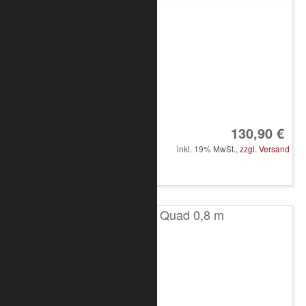
Art.-Nr.: 8010-30-0300
130,90 €
inkl. 19% MwSt.,
zzgl. Versand
in den Warenkorb
T100 4-Punkt Quad 0,8 m