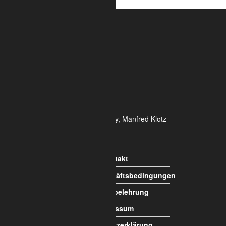
ALUMETRIC GmbH
Widdersdorfer Str. 236 - 240
DE- 50825 Köln
Tel.: 0221 / 995722-0
Fax: 0221 / 995722-2
E-Mail: info@alumetric.de
HRB 80150 Amtsgericht Köln
Ust-ID-Nr.: DE 815 481 486
Geschäftsführung Yekta Geray, Manfred Klotz
Informationen
Kontakt
Allgemeine Geschäftsbedingungen
Widerrufsbelehrung
Impressum
Datenschutzerklärung