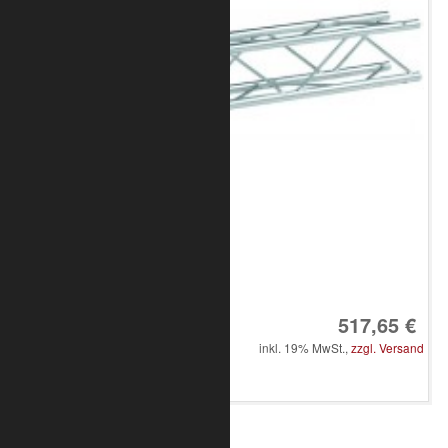
Art.-Nr.: 8010-30-0900
517,65 €
inkl. 19% MwSt.,
zzgl. Versand
in den Warenkorb