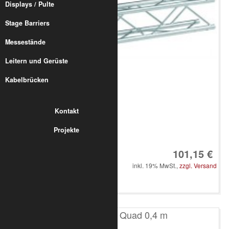
Displays / Pulte
Stage Barriers
Messestände
Leitern und Gerüste
Kabelbrücken
Kontakt
Projekte
Art.-Nr.: 8010-30-0100
101,15 €
inkl. 19% MwSt.,
zzgl. Versand
in den Warenkorb
T100 4-Punkt Quad 0,4 m