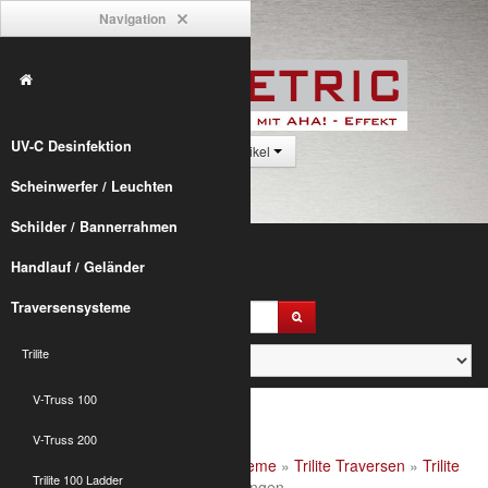
Navigation
UV-C Desinfektion
0 Artikel
Scheinwerfer / Leuchten
Schilder / Bannerrahmen
Handlauf / Geländer
Traversensysteme
Trilite
V-Truss 100
V-Truss 200
Alumetric
»
shop
»
Traversensysteme
»
Trilite Traversen
»
Trilite
Trilite 100 Ladder
100 Quad
» Trilite 100 4-Punkt Längen