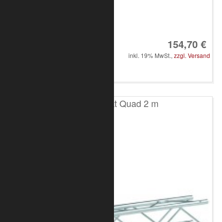
Art.-Nr.: 8010-30-0500
154,70 €
inkl. 19% MwSt.,
zzgl. Versand
in den Warenkorb
T100 4-Punkt Quad 2 m