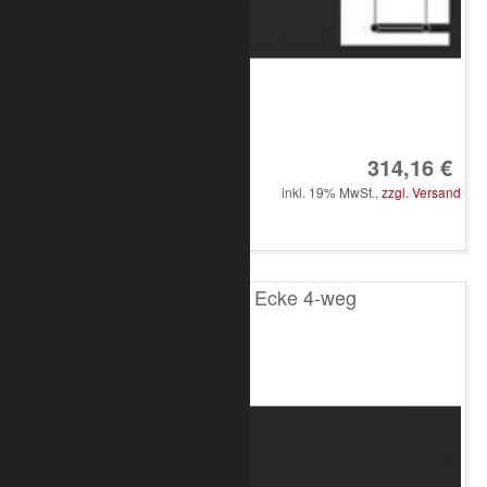
Art.-Nr.: 8010-33-1800
314,16 €
inkl. 19% MwSt.,
zzgl. Versand
in den Warenkorb
T100 4-Punkt Ecke 4-weg