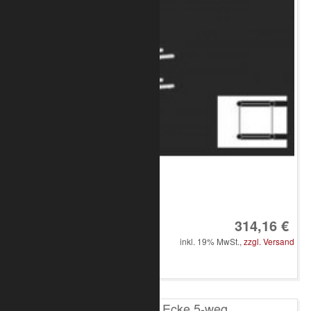
Art.-Nr.: 8010-33-1900
314,16 €
inkl. 19% MwSt.,
zzgl. Versand
in den Warenkorb
T100 4-Punkt Ecke 5-weg