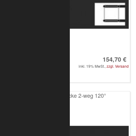
Art.-Nr.: 8010-33-1300
154,70 €
inkl. 19% MwSt.,
zzgl. Versand
in den Warenkorb
T100 4-Punkt Ecke 2-weg 120°