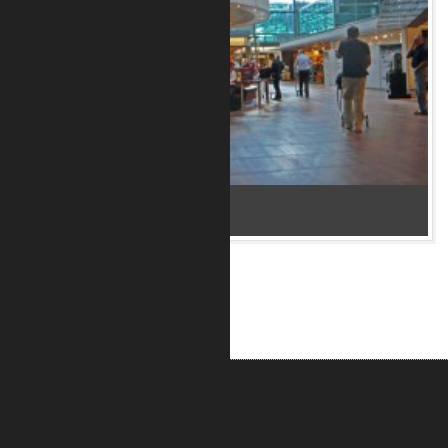
Bar im Flughafen Kopenhagen 2
ALUMETRIC GmbH
Widdersdorfer Str. 236 - 240
DE- 50825 Köln