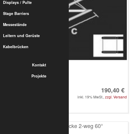
Displays / Pulte
Stage Barriers
Messestände
Leitern und Gerüste
Kabelbrücken
Kontakt
Projekte
Art.-Nr.: 8010-33-1100
190,40 €
inkl. 19% MwSt.,
zzgl. Versand
in den Warenkorb
T100 4-Punkt Ecke 2-weg 60°