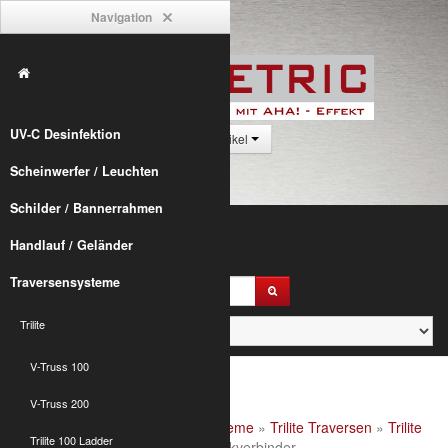
Navigation
UV-C Desinfektion
0 Artikel
Scheinwerfer / Leuchten
Schilder / Bannerrahmen
Handlauf / Geländer
Traversensysteme
Trilite
V-Truss 100
V-Truss 200
Alumetric
»
shop
»
Traversensysteme
»
Trilite Traversen
»
Trilite
Trilite 100 Ladder
100 Quad
» Trilite 100 4-Punkt Eckverbinder