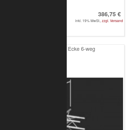
Art.-Nr.: 8010-33-2000
386,75 €
inkl. 19% MwSt.,
zzgl. Versand
in den Warenkorb
T100 4-Punkt Ecke 6-weg