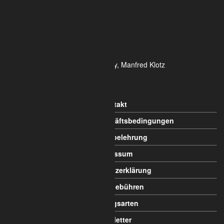
Tel.: 0221 / 995722-0
Fax: 0221 / 995722-2
E-Mail: info@alumetric.de
HRB 80150 Amtsgericht Köln
Ust-ID-Nr.: DE 815 481 486
Geschäftsführung Yekta Geray, Manfred Klotz
Informationen
Kontakt
Allgemeine Geschäftsbedingungen
Widerrufsbelehrung
Impressum
Datenschutzerklärung
Versandgebühren
Zahlungsarten
Newsletter