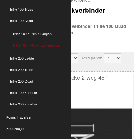
Trilite 100 4-Punkt Eckverbinder
Trilite 100 Truss
Trilite 100 Quad
4 Punkt Traversen-Eckverbinder Trilite 100 Quad
Optikinetics Knoten Aluminium
Trilite 100 4-Punkt Längen
Trilite 100 4-Punkt Eckverbinder
Trilite 200 Ladder
Sortierung
Artikel pro Seite
Ok
Trilite 200 Truss
T100 4-Punkt Ecke 2-weg 45°
Trilite 200 Quad
Trilite 100 Zubehör
Trilite 200 Zubehör
Konus Traversen
Hebezeuge