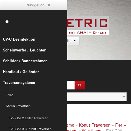
Navigation
UV-C Desinfektion
0 Artikel
Scheinwerfer / Leuchten
Schilder / Bannerrahmen
Handlauf / Geländer
Traversensysteme
Trilite
Konus Traversen
F22 / 2202 Leiter Traversen
Alumetric
»
shop
»
Traversensysteme
»
Konus Traversen
»
F44 –
F23 / 2203 3-Punkt Traversen
4004 4-Punkt Traversen
»
F44 Längen in 50 x 2 mm
» F44 C30