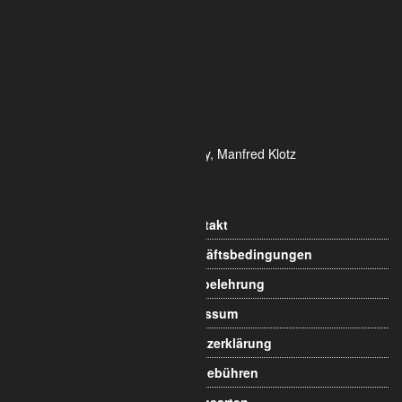
ALUMETRIC GmbH
Widdersdorfer Str. 236 - 240
DE- 50825 Köln
Tel.: 0221 / 995722-0
Fax: 0221 / 995722-2
E-Mail: info@alumetric.de
HRB 80150 Amtsgericht Köln
Ust-ID-Nr.: DE 815 481 486
Geschäftsführung Yekta Geray, Manfred Klotz
Informationen
Kontakt
Allgemeine Geschäftsbedingungen
Widerrufsbelehrung
Impressum
Datenschutzerklärung
Versandgebühren
Zahlungsarten