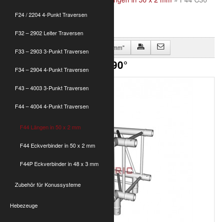
Ecke 3-weg 90°
F24 / 2204 4-Punkt Traversen
F32 – 2902 Leiter Traversen
Zurück zu "F44 Längen in 50 x 2 mm"
F33 – 2903 3-Punkt Traversen
F44 C30 Ecke 3-weg 90°
F34 – 2904 4-Punkt Traversen
F43 – 4003 3-Punkt Traversen
F44 – 4004 4-Punkt Traversen
F44 Längen in 50 x 2 mm
F44 Eckverbinder in 50 x 2 mm
F44P Eckverbinder in 48 x 3 mm
Zubehör für Konussysteme
Hebezeuge