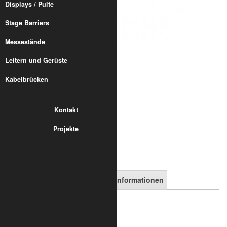
Displays / Pulte
Stage Barriers
Messestände
285,99 €
Leitern und Gerüste
inkl. 19% MwSt.
zzgl. Versand
Kabelbrücken
Art.-Nr.:
8032-60-2600
Kontakt
in den Warenkorb
Projekte
Artikelbeschreibung
Versandinformationen
F22 / 2202 Leiter Traversen