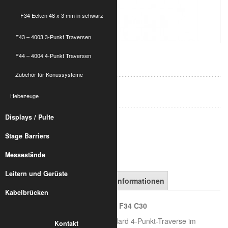
F34 Ecken 48 x 3 mm in schwarz
F43 – 4003 3-Punkt Traversen
339,00 €
F44 – 4004 4-Punkt Traversen
inkl. 19% MwSt.
zzgl. Versand
Zubehör für Konussysteme
Art.-Nr.:
Hebezeuge
8032-53-2600
Displays / Pulte
in den Warenkorb
Stage Barriers
Messestände
Leitern und Gerüste
Artikelbeschreibung
Versandinformationen
Kabelbrücken
ALUMETRIC F34 - Eckverbinder F34 C30
Die ALUMETRIC F34 ist die Standard 4-Punkt-Traverse im
Kontakt