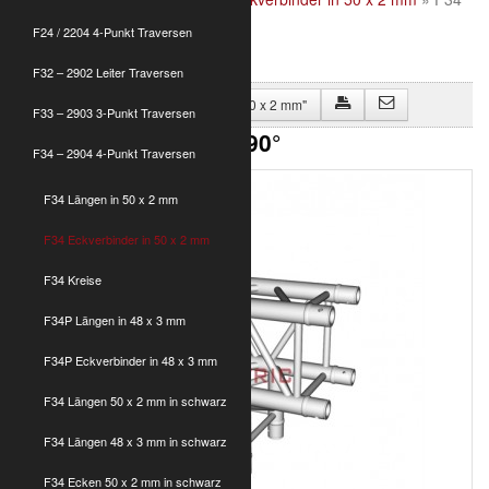
C30 Ecke 3-weg 90°
F24 / 2204 4-Punkt Traversen
F32 – 2902 Leiter Traversen
Zurück zu "F34 Eckverbinder in 50 x 2 mm"
F33 – 2903 3-Punkt Traversen
F34 C30 Ecke 3-weg 90°
F34 – 2904 4-Punkt Traversen
F34 Längen in 50 x 2 mm
F34 Eckverbinder in 50 x 2 mm
F34 Kreise
F34P Längen in 48 x 3 mm
F34P Eckverbinder in 48 x 3 mm
F34 Längen 50 x 2 mm in schwarz
F34 Längen 48 x 3 mm in schwarz
F34 Ecken 50 x 2 mm in schwarz