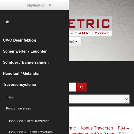
Navigation
UV-C Desinfektion
0 Artikel
Scheinwerfer / Leuchten
Schilder / Bannerrahmen
Handlauf / Geländer
Traversensysteme
Trilite
Konus Traversen
F22 / 2202 Leiter Traversen
Alumetric
»
shop
»
Traversensysteme
»
Konus Traversen
»
F34 –
F23 / 2203 3-Punkt Traversen
2904 4-Punkt Traversen
»
F34 Eckverbinder in 50 x 2 mm
» F34