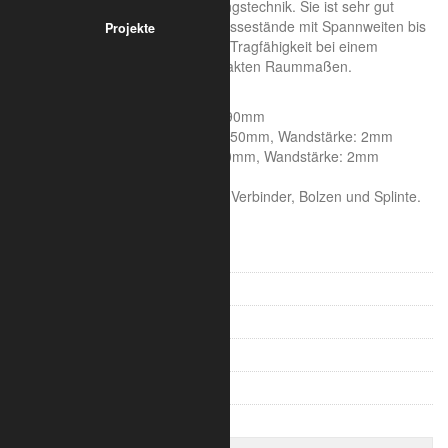
Messebau und in der Veranstaltungstechnik. Sie ist sehr gut
geeignet für mittlere bis große Messestände mit Spannweiten bis
Projekte
zu 15 m. Die F34 bietet eine gute Tragfähigkeit bei einem
geringen Eigengewicht und kompakten Raummaßen.
Systemeigenschaften:
Seitenlänge: 290mm, Höhe 290mm
Rohrdurchmesser Hauptrohr: 50mm, Wandstärke: 2mm
Rohrdurchmesser Streben: 20mm, Wandstärke: 2mm
Aluminiumlegierung : 6082 T6
Die Lieferung erfolgt inklusive Verbinder, Bolzen und Splinte.
F22 / 2202 Leiter Traversen
F23 / 2203 3-Punkt Traversen
F24 / 2204 4-Punkt Traversen
F32 – 2902 Leiter Traversen
F33 – 2903 3-Punkt Traversen
F34 – 2904 4-Punkt Traversen