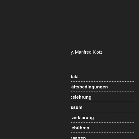
DE- 50825 Köln
Tel.: 0221 / 995722-0
Fax: 0221 / 995722-2
E-Mail: info@alumetric.de
HRB 80150 Amtsgericht Köln
Ust-ID-Nr.: DE 815 481 486
Geschäftsführung Yekta Geray, Manfred Klotz
Informationen
Kontakt
Allgemeine Geschäftsbedingungen
Widerrufsbelehrung
Impressum
Datenschutzerklärung
Versandgebühren
Zahlungsarten