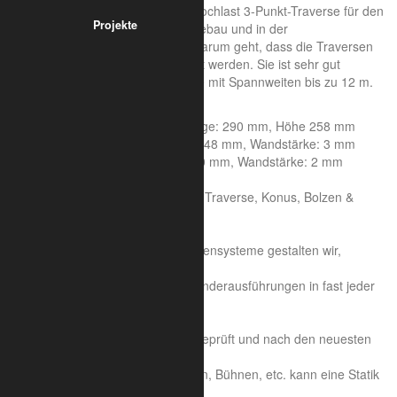
Die ALUMETRIC F33 P ist eine Hochlast 3-Punkt-Traverse für den
Projekte
anspruchsvollen Einsatz im Messebau und in der
Veranstaltungstechnik, wenn es darum geht, dass die Traversen
einer hohen Belastung ausgesetzt werden. Sie ist sehr gut
geeignet für mittlere Messestände mit Spannweiten bis zu 12 m.
Systemeigenschaften:
Achsmaß: 240 mm, Seitenlänge: 290 mm, Höhe 258 mm
Rohrdurchmesser Hauptrohr: 48 mm, Wandstärke: 3 mm
Rohrdurchmesser Streben: 20 mm, Wandstärke: 2 mm
Aluminiumlegierung : 6082 T6
Traversen Set bestehend aus Traverse, Konus, Bolzen &
Splinte
Sonderkonstruktion:
Auf der Basis unserer Traversensysteme gestalten wir,
unterstützt durch CAD,
Sonderkonstruktionen und Sonderausführungen in fast jeder
Form und Größe.
Sicherheit und Statik:
Unsere Traversen sind TÜV geprüft und nach den neuesten
Verordnungen geschweißt.
Für individuelle Konstruktionen, Bühnen, etc. kann eine Statik
durch unabhängige