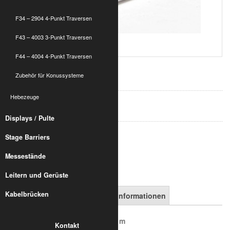
F34 – 2904 4-Punkt Traversen
F43 – 4003 3-Punkt Traversen
F44 – 4004 4-Punkt Traversen
203,85 €
Zubehör für Konussysteme
inkl. 19% MwSt.
zzgl. Versand
Hebezeuge
Art.-Nr.:
8032-46-1012
Displays / Pulte
Stage Barriers
in den Warenkorb
Messestände
Leitern und Gerüste
Kabelbrücken
Artikelbeschreibung
Versandinformationen
ALUMETRIC F33 P - Länge 1,50 m
Kontakt