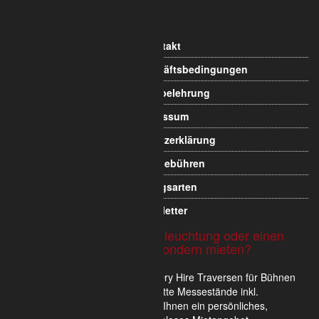
Kontakt
Allgemeine Geschäftsbedingungen
Widerrufsbelehrung
Impressum
Datenschutzerklärung
Versandgebühren
Zahlungsarten
Newsletter
Sie möchten Traversen, Beleuchtung oder einen
Messestand nicht kaufen sondern mieten?
Wir verkaufen und vermieten im Dry Hire Traversen für Bühnen
und Veranstaltungen oder komplette Messestände inkl.
Scheinwerfer. Gerne erstellen wir Ihnen ein persönliches,
unverbindliches und für Sie kostenloses Mietangebot.