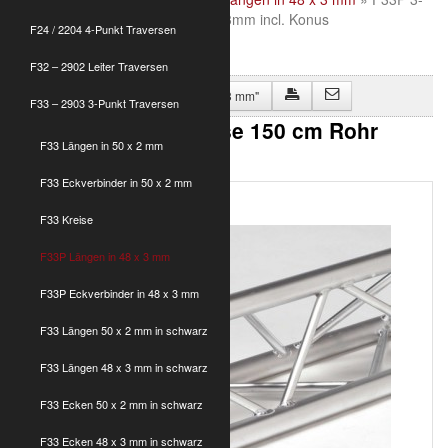
Punkt Traverse 150 cm Rohr 48x3mm incl. Konus
F24 / 2204 4-Punkt Traversen
F32 – 2902 Leiter Traversen
Zurück zu "F33P Längen in 48 x 3 mm"
F33 – 2903 3-Punkt Traversen
F33P 3-Punkt Traverse 150 cm Rohr
F33 Längen in 50 x 2 mm
48x3mm incl. Konus
F33 Eckverbinder in 50 x 2 mm
F33 Kreise
F33P Längen in 48 x 3 mm
F33P Eckverbinder in 48 x 3 mm
F33 Längen 50 x 2 mm in schwarz
F33 Längen 48 x 3 mm in schwarz
F33 Ecken 50 x 2 mm in schwarz
F33 Ecken 48 x 3 mm in schwarz