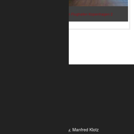
Bar im Flughafen Kopenhagen 2
ALUMETRIC GmbH
Widdersdorfer Str. 236 - 240
DE- 50825 Köln
Tel.: 0221 / 995722-0
Fax: 0221 / 995722-2
E-Mail: info@alumetric.de
HRB 80150 Amtsgericht Köln
Ust-ID-Nr.: DE 815 481 486
Geschäftsführung Yekta Geray, Manfred Klotz
Informationen