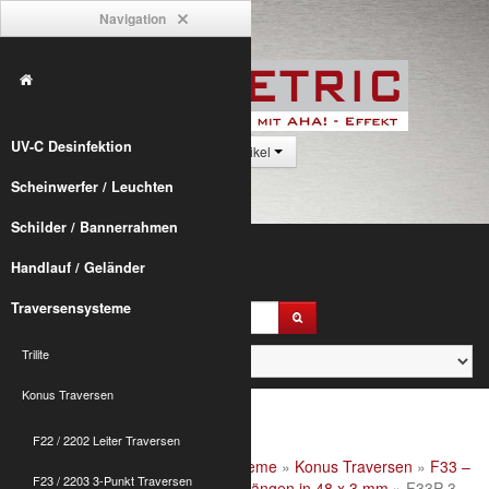
Navigation
UV-C Desinfektion
0 Artikel
Scheinwerfer / Leuchten
Schilder / Bannerrahmen
Handlauf / Geländer
Traversensysteme
Trilite
Konus Traversen
F22 / 2202 Leiter Traversen
Alumetric
»
shop
»
Traversensysteme
»
Konus Traversen
»
F33 –
F23 / 2203 3-Punkt Traversen
2903 3-Punkt Traversen
»
F33P Längen in 48 x 3 mm
» F33P 3-