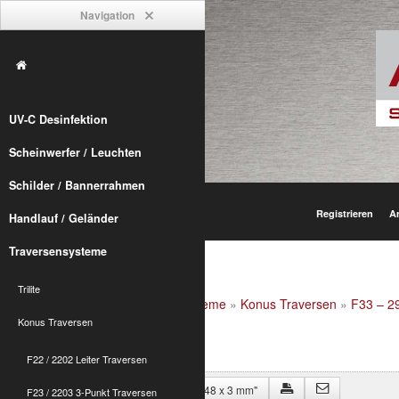
Navigation
UV-C Desinfektion
Scheinwerfer / Leuchten
Schilder / Bannerrahmen
Registrieren
A
Handlauf / Geländer
Traversensysteme
Trilite
Alumetric
»
shop
»
Traversensysteme
»
Konus Traversen
»
F33 – 2
Rohr 48x3mm incl. Konus
Konus Traversen
F22 / 2202 Leiter Traversen
Zurück zu "F33P Eckverbinder in 48 x 3 mm"
F23 / 2203 3-Punkt Traversen