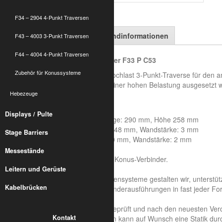
F34 – 2904 4-Punkt Traversen
Artikelbeschreibung
Versandinformationen
F43 – 4003 3-Punkt Traversen
F44 – 4004 4-Punkt Traversen
ALUMETRIC F33 P - Eckverbinder F33 P C53
Zubehör für Konussysteme
Die ALUMETRIC F33 P ist eine Hochlast 3-Punkt-Traverse für den a
darum geht, dass die Traversen einer hohen Belastung ausgesetzt we
Hebezeuge
m.
Systemeigenschaften:
Displays / Pulte
Achsmaß: 240 mm, Seitenlänge: 290 mm, Höhe 258 mm
Rohrdurchmesser Hauptrohr: 48 mm, Wandstärke: 3 mm
Stage Barriers
Rohrdurchmesser Streben: 20 mm, Wandstärke: 2 mm
Aluminiumlegierung : 6082 T6
Messestände
Die Lieferung erfolgt inklusive Konus-Verbinder.
Sonderkonstruktion:
Leitern und Gerüste
Auf der Basis unserer Traversensysteme gestalten wir, unterstü
Kabelbrücken
Sonderkonstruktionen und Sonderausführungen in fast jeder F
Sicherheit und Statik:
Unsere Traversen sind TÜV geprüft und nach den neuesten Ver
Kontakt
Für individuelle Konstruktionen kann auf Wunsch eine Statik du