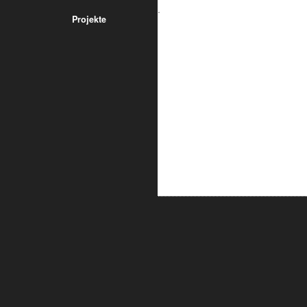
Prüfingenieure erstellt werden.
Projekte
ALUMETRIC GmbH
Widdersdorfer Str. 236 - 240
DE- 50825 Köln
Tel.: 0221 / 995722-0
Fax: 0221 / 995722-2
E-Mail: info@alumetric.de