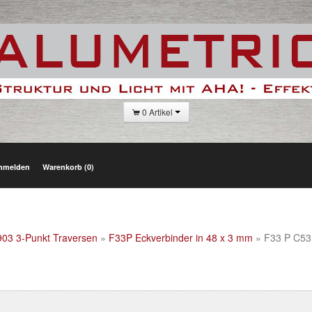
0 Artikel
nmelden
Warenkorb (0)
903 3-Punkt Traversen
»
F33P Eckverbinder in 48 x 3 mm
» F33 P C53,