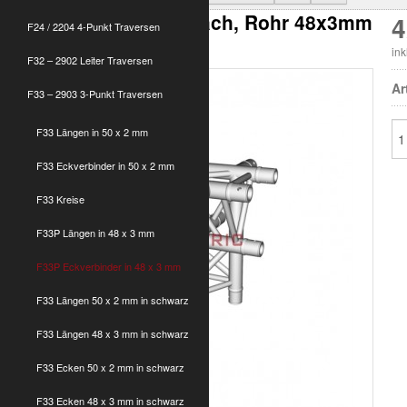
F33 P C53, Kreuz 5-fach, Rohr 48x3mm
4
F24 / 2204 4-Punkt Traversen
incl. Konus
in
F32 – 2902 Leiter Traversen
Ar
F33 – 2903 3-Punkt Traversen
F33 Längen in 50 x 2 mm
F33 Eckverbinder in 50 x 2 mm
F33 Kreise
F33P Längen in 48 x 3 mm
F33P Eckverbinder in 48 x 3 mm
F33 Längen 50 x 2 mm in schwarz
F33 Längen 48 x 3 mm in schwarz
F33 Ecken 50 x 2 mm in schwarz
F33 Ecken 48 x 3 mm in schwarz