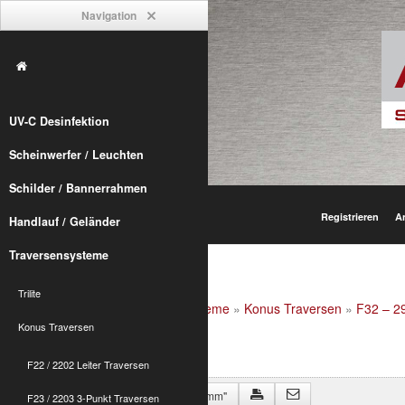
Navigation
UV-C Desinfektion
Scheinwerfer / Leuchten
Schilder / Bannerrahmen
Registrieren
A
Handlauf / Geländer
Traversensysteme
Trilite
Alumetric
»
shop
»
Traversensysteme
»
Konus Traversen
»
F32 – 29
Konus-Verbinder
Konus Traversen
F22 / 2202 Leiter Traversen
Zurück zu "F32 Längen in 50 x 2 mm"
F23 / 2203 3-Punkt Traversen