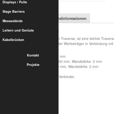
Displays / Pulte
Stage Barriers
Artikelbeschreibung
Versandinformationen
Messestände
Leitern und Gerüste
ALUMETRIC F32 - Länge 2,00 m
Die ALUMETRIC F32 200, 2-Punkt Traverse, ist eine leichte Travers
Kabelbrücken
gut geeignet für Bannerrahmen oder Werbeträger in Verbindung mi
Systemeigenschaften:
Kontakt
Achsmaß: 240 mm, Höhe 290 mm
Rohrdurchmesser Hauptrohr: 50 mm, Wandstärke: 2 mm
Projekte
Rohrdurchmesser Streben: 20 mm, Wandstärke: 2 mm
Aluminiumlegierung : 6082 T6
Die Lieferung erfolgt inklusive Verbinder.