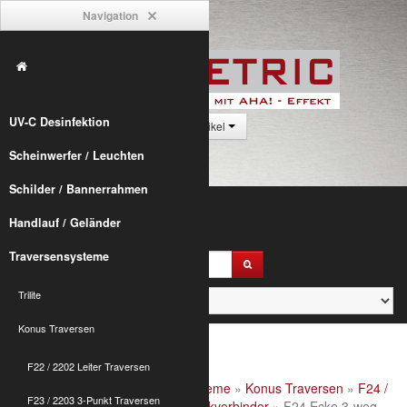
Navigation
UV-C Desinfektion
0 Artikel
Scheinwerfer / Leuchten
Schilder / Bannerrahmen
Handlauf / Geländer
Traversensysteme
Trilite
Konus Traversen
F22 / 2202 Leiter Traversen
Alumetric
»
shop
»
Traversensysteme
»
Konus Traversen
»
F24 /
F23 / 2203 3-Punkt Traversen
2204 4-Punkt Traversen
»
F24 Eckverbinder
» F24 Ecke 3-weg