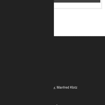
ALUMETRIC GmbH
Widdersdorfer Str. 236 - 240
DE- 50825 Köln
Tel.: 0221 / 995722-0
Fax: 0221 / 995722-2
E-Mail: info@alumetric.de
HRB 80150 Amtsgericht Köln
Ust-ID-Nr.: DE 815 481 486
Geschäftsführung Yekta Geray, Manfred Klotz
Informationen
Kontakt