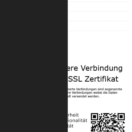
F34 – 2904 4-Punkt Traversen
F43 – 4003 3-Punkt Traversen
F44 – 4004 4-Punkt Traversen
Zubehör für Konussysteme
Sicherheit