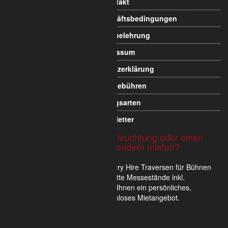
Allgemeine Geschäftsbedingungen
Widerrufsbelehrung
Impressum
Datenschutzerklärung
Versandgebühren
Zahlungsarten
Newsletter
Sie möchten Traversen, Beleuchtung oder einen
Messestand nicht kaufen sondern mieten?
Wir verkaufen und vermieten im Dry Hire Traversen für Bühnen
und Veranstaltungen oder komplette Messestände inkl.
Scheinwerfer. Gerne erstellen wir Ihnen ein persönliches,
unverbindliches und für Sie kostenloses Mietangebot.
Hier unverbindlich informieren