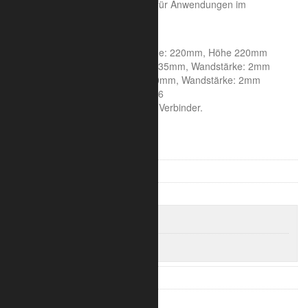
für den kleinen Messestand oder für Anwendungen im
Dekorationsbau.
Systemeigenschaften:
Achsmaß: 185mm, Seitenlänge: 220mm, Höhe 220mm
Rohrdurchmesser Hauptrohr: 35mm, Wandstärke: 2mm
Rohrdurchmesser Streben: 10mm, Wandstärke: 2mm
Aluminiumlegierung : 6060 T66
Die Lieferung erfolgt inklusive Verbinder.
F22 / 2202 Leiter Traversen
F23 / 2203 3-Punkt Traversen
F24 / 2204 4-Punkt Traversen
F24 Traversen Set
F24 Eckverbinder
F32 – 2902 Leiter Traversen
F33 – 2903 3-Punkt Traversen