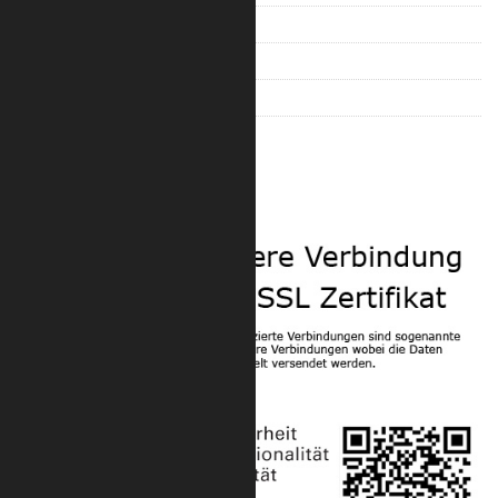
F34 – 2904 4-Punkt Traversen
F43 – 4003 3-Punkt Traversen
F44 – 4004 4-Punkt Traversen
Zubehör für Konussysteme
Sicherheit