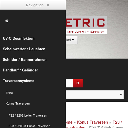
Navigation
UV-C Desinfektion
0 Artikel
Scheinwerfer / Leuchten
Schilder / Bannerrahmen
Handlauf / Geländer
Traversensysteme
Trilite
Konus Traversen
F22 / 2202 Leiter Traversen
Alumetric
»
shop
»
Traversensysteme
»
Konus Traversen
»
F23 /
F23 / 2203 3-Punkt Traversen
2203 3-Punkt Traversen
»
F23 Eckverbinder
» F23 T-Stück 3-weg