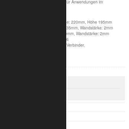
für den kleinen Messestand oder für Anwendungen im
Dekorationsbau.
Systemeigenschaften:
Achsmaß: 185mm, Seitenlänge: 220mm, Höhe 195mm
Rohrdurchmesser Hauptrohr: 35mm, Wandstärke: 2mm
Rohrdurchmesser Streben: 10mm, Wandstärke: 2mm
Aluminiumlegierung : 6060 T66
Die Lieferung erfolgt inklusive Verbinder.
F22 / 2202 Leiter Traversen
F23 / 2203 3-Punkt Traversen
F23 Traversen Set
F23 Eckverbinder
F24 / 2204 4-Punkt Traversen
F32 – 2902 Leiter Traversen
F33 – 2903 3-Punkt Traversen