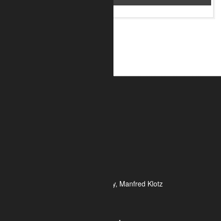
ALUMETRIC GmbH
Widdersdorfer Str. 236 - 240
DE- 50825 Köln
Tel.: 0221 / 995722-0
Fax: 0221 / 995722-2
E-Mail: info@alumetric.de
HRB 80150 Amtsgericht Köln
Ust-ID-Nr.: DE 815 481 486
Geschäftsführung Yekta Geray, Manfred Klotz
Informationen
Kontakt