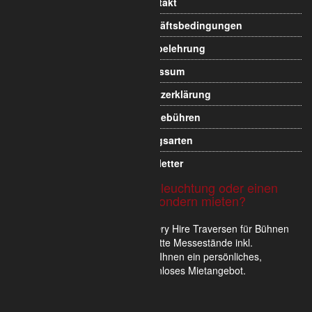
Allgemeine Geschäftsbedingungen
Widerrufsbelehrung
Impressum
Datenschutzerklärung
Versandgebühren
Zahlungsarten
Newsletter
Sie möchten Traversen, Beleuchtung oder einen
Messestand nicht kaufen sondern mieten?
Wir verkaufen und vermieten im Dry Hire Traversen für Bühnen
und Veranstaltungen oder komplette Messestände inkl.
Scheinwerfer. Gerne erstellen wir Ihnen ein persönliches,
unverbindliches und für Sie kostenloses Mietangebot.
Hier unverbindlich informieren