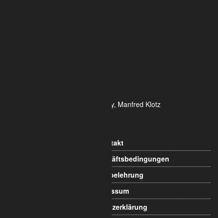
ALUMETRIC GmbH
Widdersdorfer Str. 236 - 240
DE- 50825 Köln
Tel.: 0221 / 995722-0
Fax: 0221 / 995722-2
E-Mail: info@alumetric.de
HRB 80150 Amtsgericht Köln
Ust-ID-Nr.: DE 815 481 486
Geschäftsführung Yekta Geray, Manfred Klotz
Informationen
Kontakt
Allgemeine Geschäftsbedingungen
Widerrufsbelehrung
Impressum
Datenschutzerklärung
Versandgebühren