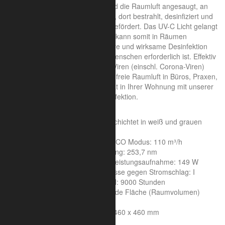
Durch den eingebauten Lüfter wird die Raumluft angesaugt, an
der UV-C Leuchte entlang geführt, dort bestrahlt, desinfiziert und
anschließend oben nach außen befördert. Das UV-C Licht gelangt
nicht aus der Leuchte hinaus und kann somit in Räumen
verwendet werden, wo eine sichere und wirksame Desinfektion
der Luft unter Anwesenheit von Menschen erforderlich ist. Effektiv
gegen 99,9 % der Bakterien und Viren (einschl. Corona-Viren)
Sorgen Sie für keimfreie und virenfreie Raumluft in Büros, Praxen,
Geschäftsräumen oder ganz privat in Ihrer Wohnung mit unserer
kompakten Lösung zur Luft-Desinfektion.
Eigenschaften:
Gehäuse aus Stahl pulverbeschichtet in weiß und grauen
Kunststoffblenden
Luftdurchfluss: 220 m³/h, im ECO Modus: 110 m³/h
Wellenlänge der UV-C Strahlung: 253,7 nm
Netzspannung: 220 - 240 V, Leistungsaufnahme: 149 W
IP-Schutzart: IP 20, Schutzklasse gegen Stromschlag: I
Lebensdauer des Leuchtmittel: 9000 Stunden
Die maximale zu desinfizierende Fläche (Raumvolumen)
beträgt 150 m³ (ca. 50 m²)
Gewicht: 9 kg, Maße: 1065 x 460 x 460 mm
Luftfilter (Staubfilter)