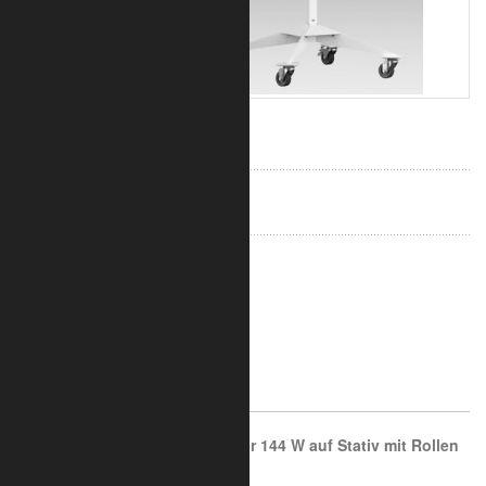
427,00 €
inkl. 19% MwSt.
zzgl. Versand
Art.-Nr.:
2015-10-1950
in den Warenkorb
Artikelbeschreibung
UV-C STERILON AIR Luftreiniger 144 W auf Stativ mit Rollen
und 3 m Kabel