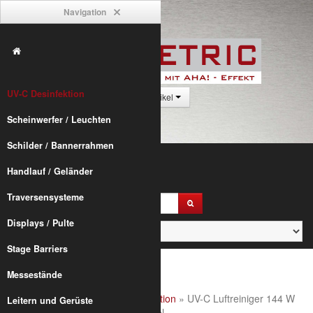
Navigation
UV-C Desinfektion
0 Artikel
Scheinwerfer / Leuchten
Schilder / Bannerrahmen
Handlauf / Geländer
Traversensysteme
Displays / Pulte
Stage Barriers
Messestände
Alumetric
»
shop
»
UV-C Desinfektion
» UV-C Luftreiniger 144 W
Leitern und Gerüste
AIR Z1 auf Rollstativ mit 3 m Kabel