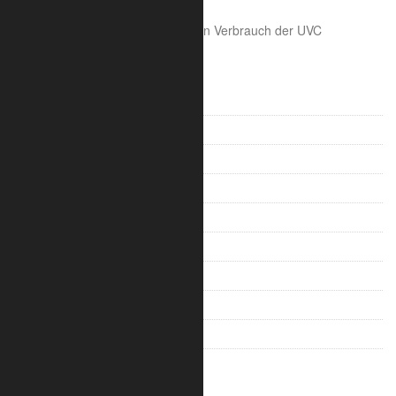
Netzschalter
Betriebsstundenzähler, der den Verbrauch der UVC
Leuchtstoffröhren anzeigt
UV-C Desinfektion
Scheinwerfer / Leuchten
Schilder / Bannerrahmen
Handlauf / Geländer
Traversensysteme
Displays / Pulte
Stage Barriers
Messestände
Leitern und Gerüste
Kabelbrücken