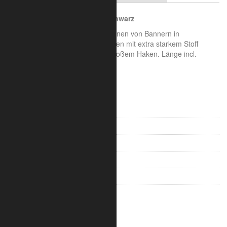
Spannfix XL Ø 6 mm, 13 cm, schwarz
Kurzer Spanngummi zum einspannen von Bannern in
Rohrrahmen oder Traversenrahmen mit extra starkem Stoff
ummanteltem Gummiband und großem Haken. Länge incl.
Kunststoffhaken 13 cm.
Auch in weiß lieferbar.
Banner-Set Edelstahl
Bannerrahmen Premium
Multirahmen
Bannerrahmen Eco
Spanngummi Standard
Spanngummi Hot and Cool