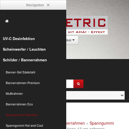
Navigation
UV-C Desinfektion
0 Artikel
Scheinwerfer / Leuchten
Schilder / Bannerrahmen
Banner-Set Edelstahl
Bannerrahmen Premium
Multirahmen
Bannerrahmen Eco
Spanngummi Standard
Alumetric
»
shop
»
Schilder / Bannerrahmen
»
Spanngummi
Spanngummi Hot and Cool
Standard
» Spannfix XL Ø6 mm, Länge 13 cm schwarz