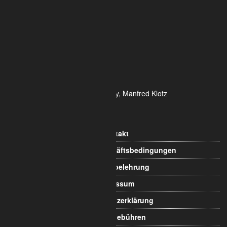
ALUMETRIC GmbH
Widdersdorfer Str. 236 - 240
DE- 50825 Köln
Tel.: 0221 / 995722-0
Fax: 0221 / 995722-2
E-Mail: info@alumetric.de
HRB 80150 Amtsgericht Köln
Ust-ID-Nr.: DE 815 481 486
Geschäftsführung Yekta Geray, Manfred Klotz
Informationen
Kontakt
Allgemeine Geschäftsbedingungen
Widerrufsbelehrung
Impressum
Datenschutzerklärung
Versandgebühren