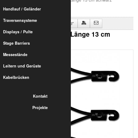
Handlauf / Geländer
Traversensysteme
Zurück zu "Spanngummi Standard"
Displays / Pulte
Spannfix XL Ø6 mm, Länge 13 cm
schwarz
Stage Barriers
Messestände
Leitern und Gerüste
Kabelbrücken
Kontakt
Projekte