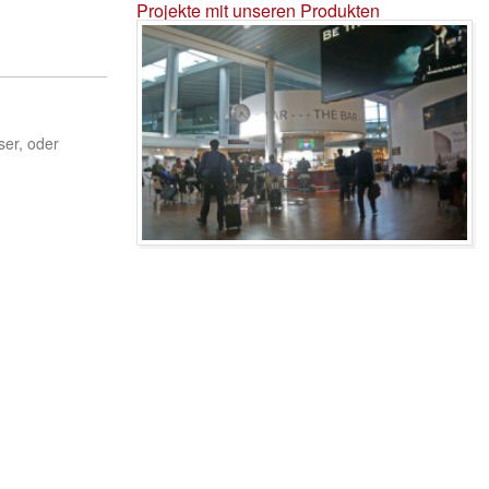
Projekte mit unseren Produkten
ser, oder
Flughafen Projekt 1 Bild
Flughafen Projekt 1 Bild
Bar im Flughafen