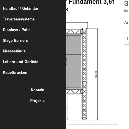
Multi-Rahmen F34 für Fundament 3,61
3
m x 5,08 m inkl. Statik
Handlauf / Geländer
in
Traversensysteme
Ar
Displays / Pulte
Stage Barriers
Messestände
Leitern und Gerüste
Kabelbrücken
Kontakt
Projekte