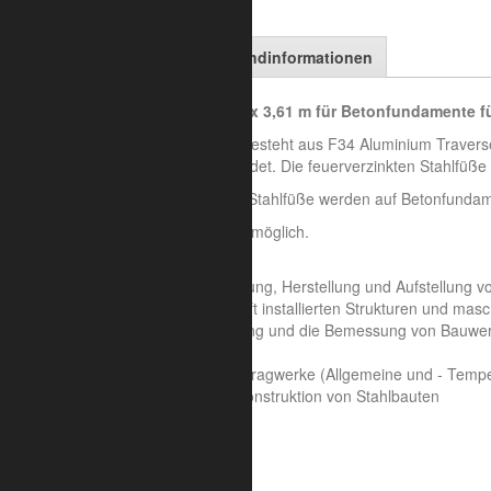
Artikelbeschreibung
Versandinformationen
Outdoor Bannerrahmen 5,08 m x 3,61 m für Betonfundamente für
Unser Outdoor Banner-Rahmen besteht aus F34 Aluminium Traversen 
Werbeschild für die Firma verwendet. Die feuerverzinkten Stahlfüße 
Die im Lieferumfang enthaltenen Stahlfüße werden auf Betonfunda
Weitere Größen sind auf Anfrage möglich.
Statisch geprüft nach:
EN 13814 - Entwurf, Berechnung, Herstellung und Aufstellung v
vorübergehend oder dauerhaft installierten Strukturen und masc
EN 1999 - Entwurf, Berechnung und die Bemessung von Bauwe
Tragwerken aus Aluminium
EN 1991 - Einwirkungen auf Tragwerke (Allgemeine und - Temp
EN 1993 - Bemessung und Konstruktion von Stahlbauten