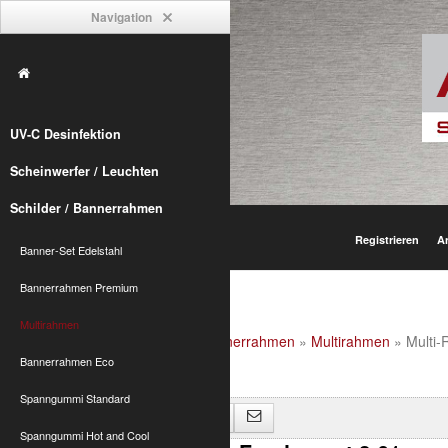
Navigation
UV-C Desinfektion
Scheinwerfer / Leuchten
Schilder / Bannerrahmen
Registrieren
A
Banner-Set Edelstahl
Bannerrahmen Premium
Multirahmen
Alumetric
»
shop
»
Schilder / Bannerrahmen
»
Multirahmen
» Multi-
Bannerrahmen Eco
Spanngummi Standard
Zurück zu "Multirahmen"
Spanngummi Hot and Cool