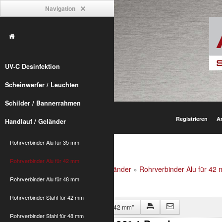
Navigation
UV-C Desinfektion
Scheinwerfer / Leuchten
Schilder / Bannerrahmen
Registrieren
A
Handlauf / Geländer
Rohrverbinder Alu für 35 mm
Rohrverbinder Alu für 42 mm
Alumetric
»
shop
»
Handlauf / Geländer
»
Rohrverbinder Alu für 42
Rohrverbinder Alu für 48 mm
Rohrverbinder Stahl für 42 mm
Zurück zu "Rohrverbinder Alu für 42 mm"
Rohrverbinder Stahl für 48 mm