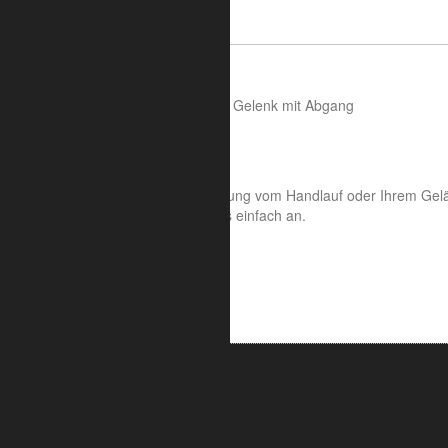
Artikelbeschreibung
LC52 Doppel-Gelenk, 90°
von 85° bis 170° frei verstellbares Gelenk mit Abgang
für Rohre 42,4 mm, 1 1/4 Zoll
Gewicht 0,44 kg
Gerne sind wir Ihnen bei der Planung vom Handlauf oder Ihrem Geländ
Ihrer Wunschlänge. Rufen Sie uns einfach an.
ALUMETRIC GmbH
Widdersdorfer Str. 236 - 240
DE- 50825 Köln