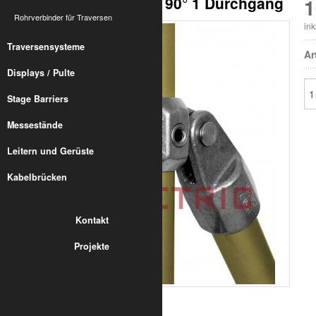
LC52 Doppel-Gelenk, 90° 1 Durchgang
1
Rohrverbinder für Traversen
in
Traversensysteme
Ar
Displays / Pulte
Stage Barriers
Messestände
Leitern und Gerüste
Kabelbrücken
Kontakt
Projekte