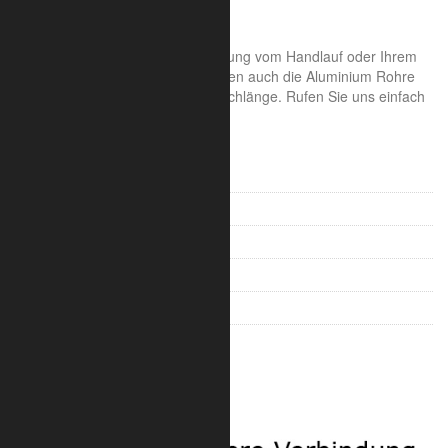
Gewicht 0,44 kg
Gerne sind wir Ihnen bei der Planung vom Handlauf oder Ihrem
Geländer behilflich und liefern Ihnen auch die Aluminium Rohre
fertig zugeschnitten in Ihrer Wunschlänge. Rufen Sie uns einfach
an.
Rohrverbinder Alu für 35 mm
Rohrverbinder Alu für 42 mm
Rohrverbinder Alu für 48 mm
Rohrverbinder Stahl für 42 mm
Rohrverbinder Stahl für 48 mm
Rohrverbinder für Traversen
Sicherheit