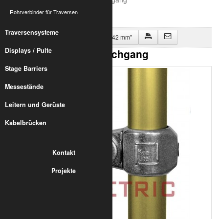
Rohrverbinder für Traversen
Traversensysteme
Zurück zu "Rohrverbinder Alu für 42 mm"
Displays / Pulte
LC50 T-Gelenk, 1 Durchgang
Stage Barriers
Messestände
Leitern und Gerüste
Kabelbrücken
Kontakt
Projekte