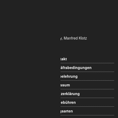
DE- 50825 Köln
Tel.: 0221 / 995722-0
Fax: 0221 / 995722-2
E-Mail: info@alumetric.de
HRB 80150 Amtsgericht Köln
Ust-ID-Nr.: DE 815 481 486
Geschäftsführung Yekta Geray, Manfred Klotz
Informationen
Kontakt
Allgemeine Geschäftsbedingungen
Widerrufsbelehrung
Impressum
Datenschutzerklärung
Versandgebühren
Zahlungsarten