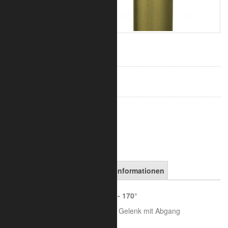
63,43 €
inkl. 19% MwSt.
zzgl. Versand
Art.-Nr.:
7050-10-0560
in den Warenkorb
Artikelbeschreibung
Versandinformationen
LC50 - Aluminium T-Gelenk 85° - 170°
von 85° bis 170° frei verstellbares Gelenk mit Abgang
für Rohre 42,4 mm, 1 1/4 Zoll