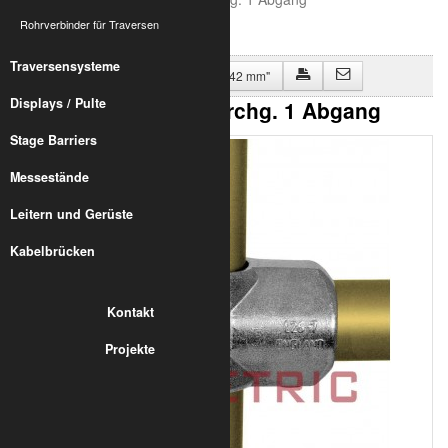
Rohrverbinder für Traversen
Traversensysteme
Zurück zu "Rohrverbinder Alu für 42 mm"
Displays / Pulte
L26 Kreuzverb., 1 Durchg. 1 Abgang
Stage Barriers
Messestände
Leitern und Gerüste
Kabelbrücken
Kontakt
Projekte