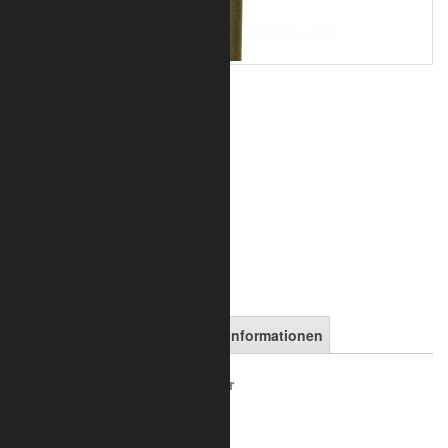
45,52 €
inkl. 19% MwSt.
zzgl. Versand
Art.-Nr.:
7050-10-0400
in den Warenkorb
Artikelbeschreibung
Versandinformationen
L26 - Aluminium Kreuzverbinder
Kreuzverbinder mit 4 Abgängen
für Rohre 42,4 mm, 1 1/4 Zoll