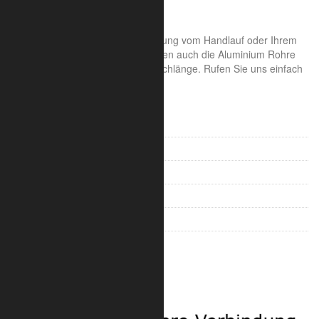
Gewicht 0,28 kg
Gerne sind wir Ihnen bei der Planung vom Handlauf oder Ihrem
Geländer behilflich und liefern Ihnen auch die Aluminium Rohre
fertig zugeschnitten in Ihrer Wunschlänge. Rufen Sie uns einfach
an.
Rohrverbinder Alu für 35 mm
Rohrverbinder Alu für 42 mm
Rohrverbinder Alu für 48 mm
Rohrverbinder Stahl für 42 mm
Rohrverbinder Stahl für 48 mm
Rohrverbinder für Traversen
Sicherheit