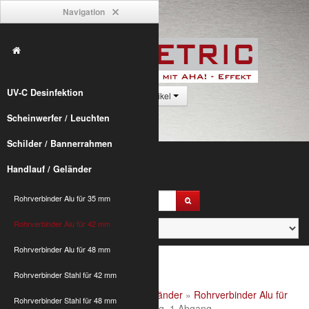
Navigation
UV-C Desinfektion
0 Artikel
Scheinwerfer / Leuchten
Schilder / Bannerrahmen
Handlauf / Geländer
Rohrverbinder Alu für 35 mm
Rohrverbinder Alu für 42 mm
Rohrverbinder Alu für 48 mm
Rohrverbinder Stahl für 42 mm
Alumetric
»
shop
»
Handlauf / Geländer
»
Rohrverbinder Alu für
Rohrverbinder Stahl für 48 mm
42 mm
» L26 Kreuzverb., 1 Durchg. 1 Abgang