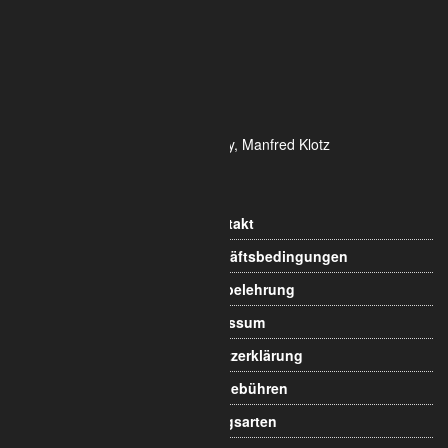
DE- 50825 Köln
Tel.: 0221 / 995722-0
Fax: 0221 / 995722-2
E-Mail: info@alumetric.de
HRB 80150 Amtsgericht Köln
Ust-ID-Nr.: DE 815 481 486
Geschäftsführung Yekta Geray, Manfred Klotz
Informationen
Kontakt
Allgemeine Geschäftsbedingungen
Widerrufsbelehrung
Impressum
Datenschutzerklärung
Versandgebühren
Zahlungsarten