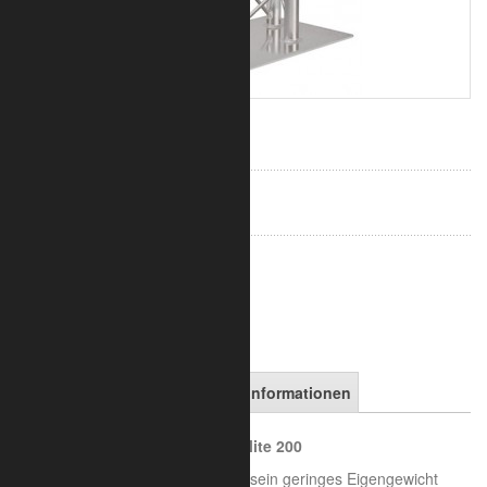
964,00 €
inkl. 19% MwSt.
zzgl. Versand
Art.-Nr.:
8025-25-1310
in den Warenkorb
Artikelbeschreibung
Versandinformationen
Lector 200 - Duo Rednerpult Trilite 200
Das Aluminium Lesepult ist durch sein geringes Eigengewicht