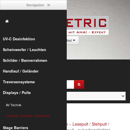
Navigation
UV-C Desinfektion
0 Artikel
Scheinwerfer / Leuchten
Schilder / Bannerrahmen
Handlauf / Geländer
Traversensysteme
Displays / Pulte
AV Technik
Lesepult / Stehpult / Rednerpult
Alumetric
»
shop
»
Displays / Pulte
»
Lesepult / Stehpult /
Stage Barriers
Rednerpult
» Lector 200 Duo Stehpult - pulverbeschichtet -