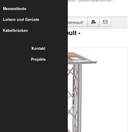
Messestände
Leitern und Gerüste
Zurück zu "Lesepult / Stehpult / Rednerpult"
Kabelbrücken
Lector 200 Duo Stehpult -
pulverbeschichtet -
Kontakt
Projekte