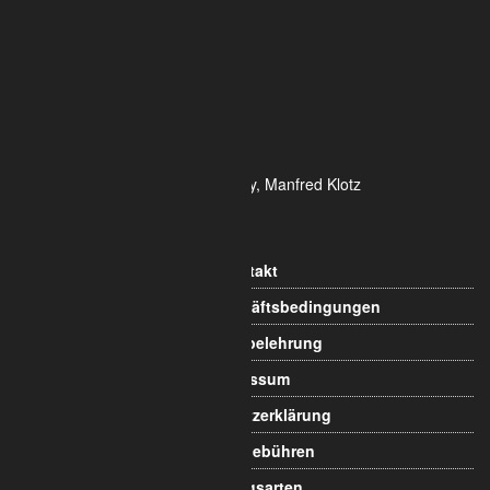
Widdersdorfer Str. 236 - 240
DE- 50825 Köln
Tel.: 0221 / 995722-0
Fax: 0221 / 995722-2
E-Mail: info@alumetric.de
HRB 80150 Amtsgericht Köln
Ust-ID-Nr.: DE 815 481 486
Geschäftsführung Yekta Geray, Manfred Klotz
Informationen
Kontakt
Allgemeine Geschäftsbedingungen
Widerrufsbelehrung
Impressum
Datenschutzerklärung
Versandgebühren
Zahlungsarten