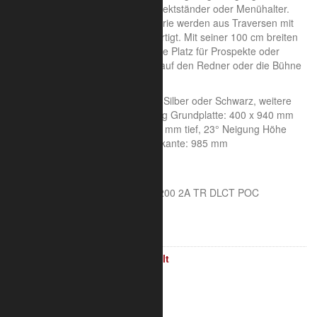
auch ideal geeignet z.B. als Prospektständer oder Menühalter.
Die Rednerpulte der Trilite 200 Serie werden aus Traversen mit
50,8 mm Rohrdurchmessser gefertigt. Mit seiner 100 cm breiten
Auflagefläche bietet es jede Menge Platz für Prospekte oder
Unterlagen, ohne dabei die Sicht auf den Redner oder die Bühne
zu versperren.
Material: Aluminium Farbe: Weiß, Silber oder Schwarz, weitere
Farben auf Anfrage Gewicht: 22 kg Grundplatte: 400 x 940 mm
Ablagefläche: 1000 mm breit, 350 mm tief, 23° Neigung Höhe
Oberkante: 1124 mm Höhe Unterkante: 985 mm
Eigenschaften:
leicht, edel, elegant
Hersteller: Optikinetics Trilite 200 2A TR DLCT POC
AV Technik
Lesepult / Stehpult / Rednerpult
Sicherheit